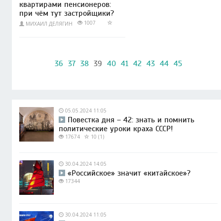
квартирами пенсионеров:
при чём тут застройщики?
1007
МИХАИЛ ДЕЛЯГИН
36
37
38
39
40
41
42
43
44
45
05.05.2024 11:05
Повестка дня – 42: знать и помнить
политические уроки краха СССР!
17674
10 (1)
30.04.2024 14:05
«Российское» значит «китайское»?
17344
30.04.2024 11:05