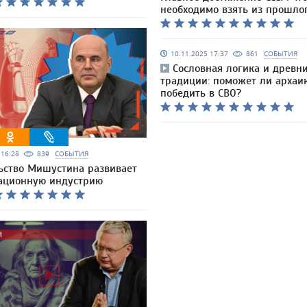
необходимо взять из прошло
10.11.2025 17:37
861
СОБЫТИЯ
Сословная логика и древн
традиции: поможет ли архаи
победить в СВО?
5 16:28
839
СОБЫТИЯ
ьство Мишустина развивает
ационную индустрию