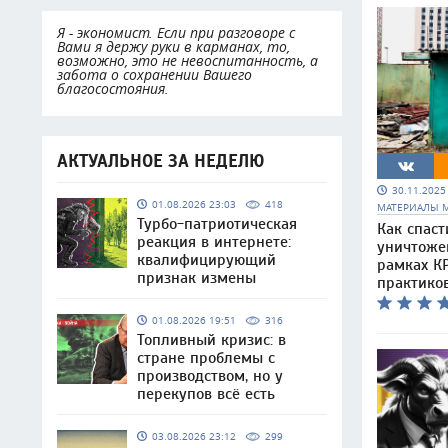
Я - экономист. Если при разговоре с
Вами я держу руки в карманах, то,
возможно, это не невоспитанность, а
забота о сохранении Вашего
благосостояния.
АКТУАЛЬНОЕ ЗА НЕДЕЛЮ
30.11.202
01.08.2026 23:03
418
МАТЕРИАЛЫ 
Турбо-патриотическая
Как спаст
реакция в интернете:
уничтоже
квалифицирующий
рамках КР
признак измены
практико
01.08.2026 19:51
316
Топливный кризис: в
стране проблемы с
производством, но у
перекупов всё есть
03.08.2026 23:12
299