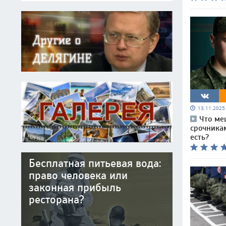
13.11.202
Что ме
срочникам
есть?
Бесплатная питьевая вода:
право человека или
законная прибыль
ресторана?