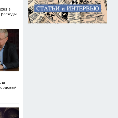
exus в
т расходы
ьзя
ворцовый