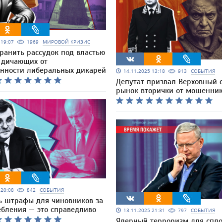
5 19:07
1969
МИРОВОЙ КРИЗИС
хранить рассудок под властью
х дичающих от
анности либеральных дикарей
14.11.2025 13:18
913
СОБЫТИЯ
Депутат призвал Верховный с
рынок вторички от мошенни
5 20:08
842
СОБЫТИЯ
ь штрафы для чиновников за
ебления — это справедливо
13.11.2025 21:31
797
СОБЫТИЯ
Ядерный терроризм для спл