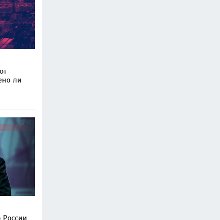
от
ено ли
о России