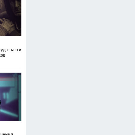
уд спасти
ков
очения