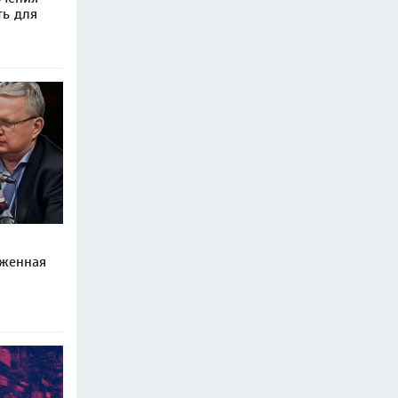
ть для
аженная