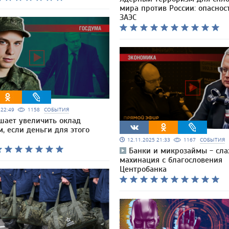
мира против России: опаснос
ЗАЭС
5 22:49
1158
СОБЫТИЯ
шает увеличить оклад
, если деньги для этого
12.11.2025 21:33
1167
СОБЫТИЯ
Банки и микрозаймы - сл
махинация с благословения
Центробанка