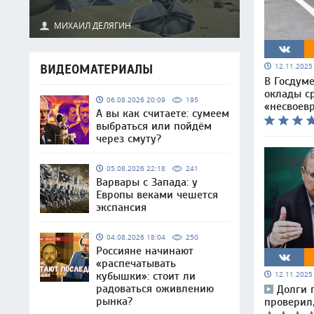
МИХАИЛ ДЕЛЯГИН
12.11.202
ВИДЕОМАТЕРИАЛЫ
В Госдуме
оклады с
06.08.2026 20:09
195
«несвоев
А вы как считаете: сумеем
выбраться или пойдём
через смуту?
05.08.2026 22:18
241
Варвары с Запада: у
Европы веками чешется
экспансия
04.08.2026 18:04
250
Россияне начинают
«распечатывать
кубышки»: стоит ли
12.11.202
радоваться оживлению
Долги 
рынка?
проверил,