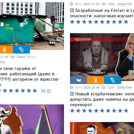
16.11.2025 21:50
1034
СОБЫТИЯ
Безработные на Ferrari и L
опасности: налоговая изучае
5 21:33
16934
10 (1)
МГД
и свои гаражи от
ния: работающий (даже в
Т!!!!) алгоритм от юристов-
в
15.11.2025 23:46
1207
СОБЫТИЯ
10 (1)
Новый «горбачевизм»: нел
допустить даже намёка на д
переворот