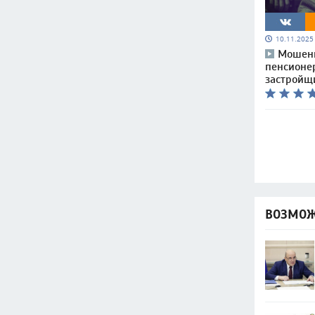
10.11.202
Мошенн
пенсионер
застройщ
ВОЗМОЖ