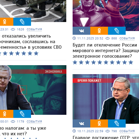
5 23:31
1626
СОБЫТИЯ
 отказались увеличить
11.11.2025 20:52
868
СОБЫТИЯ
рочникам, сославшись на
Будет ли отключение России 
ременность» в условиях СВО
мирового интернета? Защищ
электронное голосование?
5 00:01
1179
СОБЫТИЯ
по налогам: а ты уже
10.11.2025 22:59
798
СОБЫТИЯ
 что их нет?
Главное достижение СССР: чт