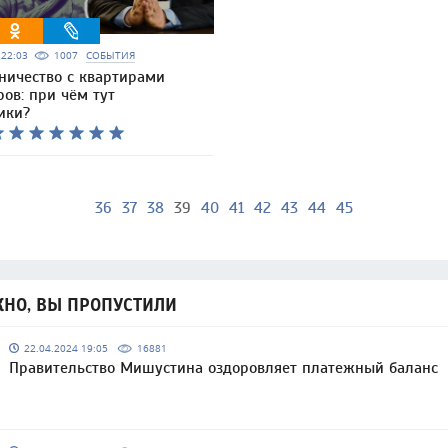
5 22:03
1007
СОБЫТИЯ
ичество с квартирами
ов: при чём тут
ики?
36
37
38
39
40
41
42
43
44
45
НО, ВЫ ПРОПУСТИЛИ
22.04.2024 19:05
16881
Правительство Мишустина оздоровляет платежный баланс