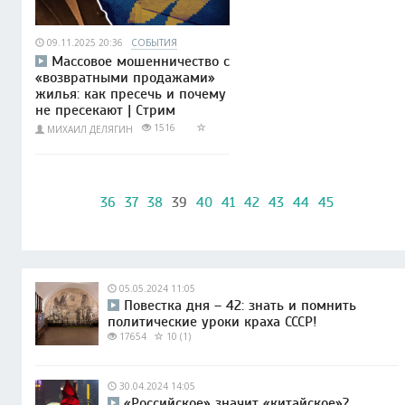
09.11.2025 20:36
СОБЫТИЯ
Массовое мошенничество с
«возвратными продажами»
жилья: как пресечь и почему
не пресекают | Стрим
1516
МИХАИЛ ДЕЛЯГИН
36
37
38
39
40
41
42
43
44
45
05.05.2024 11:05
Повестка дня – 42: знать и помнить
политические уроки краха СССР!
17654
10 (1)
30.04.2024 14:05
«Российское» значит «китайское»?