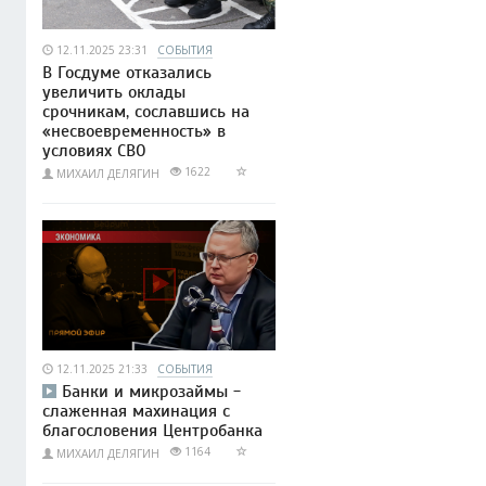
12.11.2025 23:31
СОБЫТИЯ
В Госдуме отказались
увеличить оклады
срочникам, сославшись на
«несвоевременность» в
условиях СВО
1622
МИХАИЛ ДЕЛЯГИН
12.11.2025 21:33
СОБЫТИЯ
Банки и микрозаймы -
слаженная махинация с
благословения Центробанка
1164
МИХАИЛ ДЕЛЯГИН