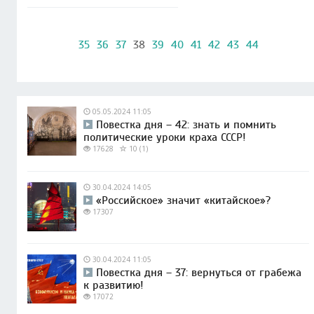
35
36
37
38
39
40
41
42
43
44
05.05.2024 11:05
Повестка дня – 42: знать и помнить
политические уроки краха СССР!
17628
10 (1)
30.04.2024 14:05
«Российское» значит «китайское»?
17307
30.04.2024 11:05
Повестка дня – 37: вернуться от грабежа
к развитию!
17072