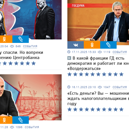
5 20:04
846
СОБЫТИЯ
у спасли. Но вопреки
17.11.2025 15:33
1119
СОБЫТИЯ
лению Центробанка
В какой фракции ГД есть
демократия и работает ли кн
«Воздержаться»
16.11.2025 23:10
1047
СОБЫТИЯ
«Есть деньги? Вы — мошенни
ждать налогоплательщикам 
году
5 11:28
1096
СОБЫТИЯ