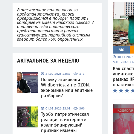
В отсутствие политического
представительства налоги
превращаются в поборы, платить
которые не имеет никакого смысла. А
о лишении себя политического
представительства в рамках
существующей партийной системы
говорит более 75% опрошенных.
30.11.202
АКТУАЛЬНОЕ ЗА НЕДЕЛЮ
МАТЕРИАЛЫ 
Как спаст
уничтоже
31.07.2026 23:43
413
рамках КР
Почему атаковали
практико
Wildberries, а не OZON:
экономика или элитные
разборки?
01.08.2026 23:03
366
Турбо-патриотическая
реакция в интернете:
квалифицирующий
признак измены