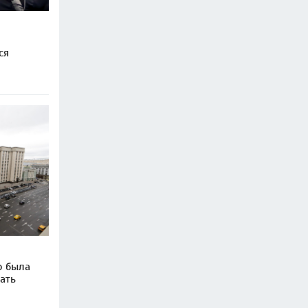
ся
о была
ать