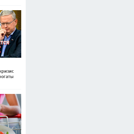
 кризис
рогаты