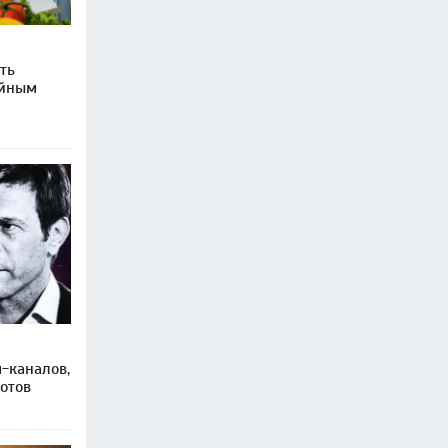
ть
ейным
-каналов,
отов