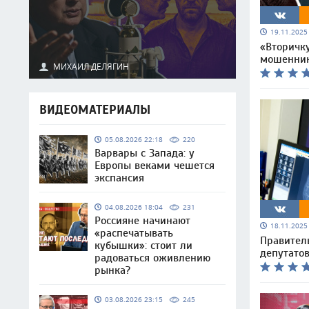
19.11.202
«Вторичку
мошенник
МИХАИЛ ДЕЛЯГИН
ВИДЕОМАТЕРИАЛЫ
05.08.2026 22:18
220
Варвары с Запада: у
Европы веками чешется
экспансия
04.08.2026 18:04
231
Россияне начинают
18.11.202
«распечатывать
Правител
кубышки»: стоит ли
депутато
радоваться оживлению
рынка?
03.08.2026 23:15
245