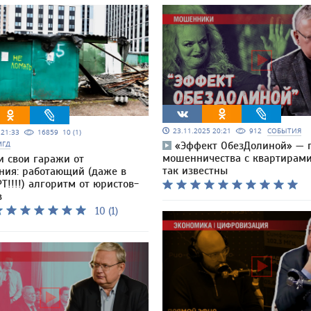
23.11.2025 20:21
912
СОБЫТИЯ
5 21:33
16859
10 (1)
МГД
«Эффект ОбезДолиной» — 
мошенничества с квартирами
и свои гаражи от
так известны
ния: работающий (даже в
Т!!!!) алгоритм от юристов-
в
10 (1)