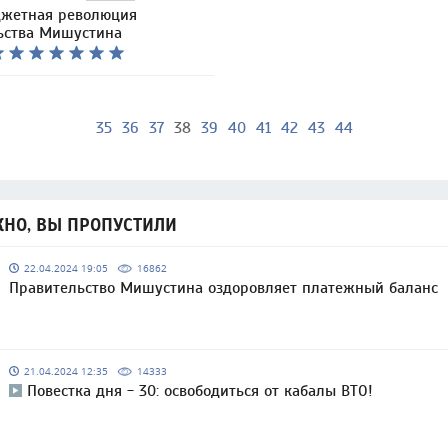
джетная революция
ьства Мишустина
35
36
37
38
39
40
41
42
43
44
НО, ВЫ ПРОПУСТИЛИ
22.04.2024 19:05
16862
Правительство Мишустина оздоровляет платежный баланс
21.04.2024 12:35
14333
Повестка дня - 30: освободиться от кабалы ВТО!