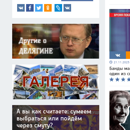
21.11.202
Банды ма
один из 
А вы как считаете: сумеем
выбраться или пойдём
через смуту?