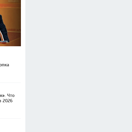
опка
к». Что
в 2026