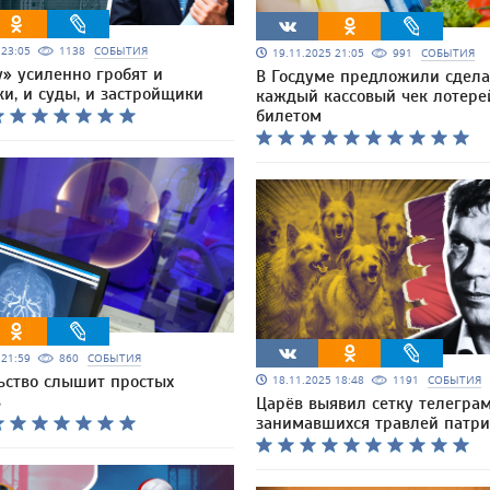
5 23:05
1138
СОБЫТИЯ
19.11.2025 21:05
991
СОБЫТИЯ
» усиленно гробят и
В Госдуме предложили сдела
и, и суды, и застройщики
каждый кассовый чек лотер
билетом
5 21:59
860
СОБЫТИЯ
ьство слышит простых
18.11.2025 18:48
1191
СОБЫТИЯ
в
Царёв выявил сетку телеграм
занимавшихся травлей патри