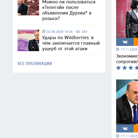
Можно ли пользоваться
«Телегой» после
объявления Дурова* в
розыск?
02.08.2026 16:04
253
Удары по Wildberries: в
чём заключается главный
ущерб от этой атаки
17.11.202
Экономик
сопротив
ВСЕ ПУБЛИКАЦИИ
17.11.202