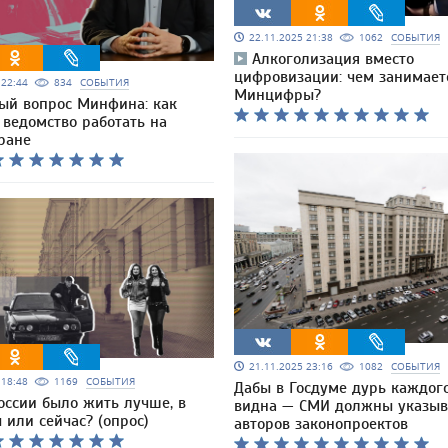
22.11.2025 21:38
1062
СОБЫТИЯ
Алкоголизация вместо
цифровизации: чем занимает
5 22:44
834
СОБЫТИЯ
Минцифры?
ый вопрос Минфина: как
 ведомство работать на
ране
21.11.2025 23:16
1082
СОБЫТИЯ
5 18:48
1169
СОБЫТИЯ
Дабы в Госдуме дурь каждог
оссии было жить лучше, в
видна — СМИ должны указыв
 или сейчас? (опрос)
авторов законопроектов