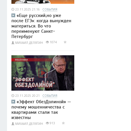
23.11.2025 21:16
СОБЫТИЯ
«Еще русский,но уже
после ЕГЭ»: когда вынужден
материться. Во что
переименуют Санкт-
Петербург
1074
МИХАИЛ ДЕЛЯГИН
23.11.2025 20:21
СОБЫТИЯ
«Эффект ОбезДолиной» —
почему мошенничества с
квартирами стали так
известны
913
МИХАИЛ ДЕЛЯГИН