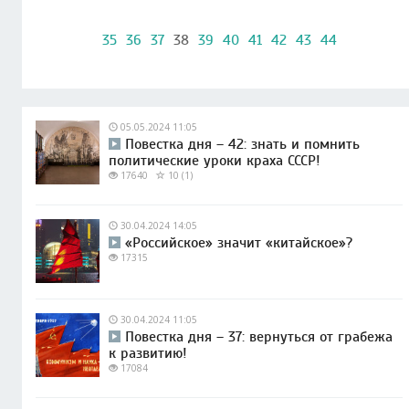
35
36
37
38
39
40
41
42
43
44
05.05.2024 11:05
Повестка дня – 42: знать и помнить
политические уроки краха СССР!
17640
10 (1)
30.04.2024 14:05
«Российское» значит «китайское»?
17315
30.04.2024 11:05
Повестка дня – 37: вернуться от грабежа
к развитию!
17084