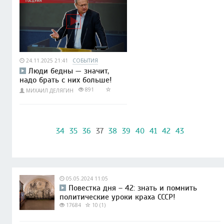
24.11.2025 21:41
СОБЫТИЯ
Люди бедны — значит,
надо брать с них больше!
891
МИХАИЛ ДЕЛЯГИН
34
35
36
37
38
39
40
41
42
43
05.05.2024 11:05
Повестка дня – 42: знать и помнить
политические уроки краха СССР!
17684
10 (1)