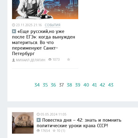
23.11.2025 21:16
СОБЫТИЯ
«Еще русский,но уже
после ЕГЭ»: когда вынужден
материться. Во что
переименуют Санкт-
Петербург
1073
МИХАИЛ ДЕЛЯГИН
34
35
36
37
38
39
40
41
42
43
05.05.2024 11:05
Повестка дня – 42: знать и помнить
политические уроки краха СССР!
17654
10 (1)