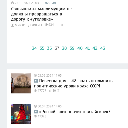
25.11.2025 21:03
СОБЫТИЯ
Соцвыплаты малоимущим не
должны превращаться в
дорогу к «уголовке»
924
МИХАИЛ ДЕЛЯГИН
34
35
36
37
38
39
40
41
42
43
05.05.2024 11:05
Повестка дня – 42: знать и помнить
политические уроки краха СССР!
17707
10 (1)
30.04.2024 14:05
«Российское» значит «китайское»?
17375