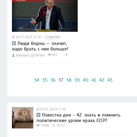
24.11.2025 21:41
СОБЫТИЯ
Люди бедны — значит,
надо брать с них больше!
891
МИХАИЛ ДЕЛЯГИН
34
35
36
37
38
39
40
41
42
43
05.05.2024 11:05
Повестка дня – 42: знать и помнить
политические уроки краха СССР!
17686
10 (1)