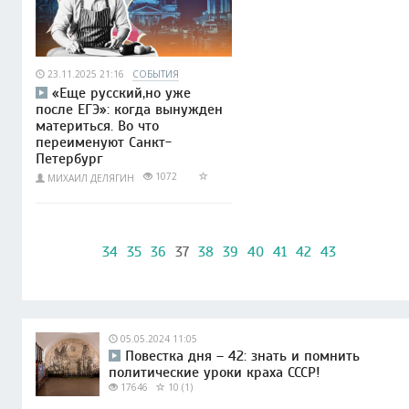
23.11.2025 21:16
СОБЫТИЯ
«Еще русский,но уже
после ЕГЭ»: когда вынужден
материться. Во что
переименуют Санкт-
Петербург
1072
МИХАИЛ ДЕЛЯГИН
34
35
36
37
38
39
40
41
42
43
05.05.2024 11:05
Повестка дня – 42: знать и помнить
политические уроки краха СССР!
17646
10 (1)