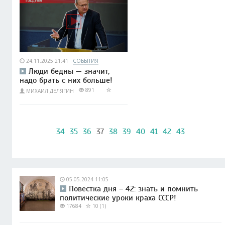
24.11.2025 21:41
СОБЫТИЯ
Люди бедны — значит,
надо брать с них больше!
891
МИХАИЛ ДЕЛЯГИН
34
35
36
37
38
39
40
41
42
43
05.05.2024 11:05
Повестка дня – 42: знать и помнить
политические уроки краха СССР!
17684
10 (1)