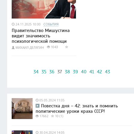
24.11.2025 10:00
СОБЫТИЯ
Правительство Мишустина
видит значимость
психологической помощи
1043
МИХАИЛ ДЕЛЯГИН
34
35
36
37
38
39
40
41
42
43
05.05.2024 11:05
Повестка дня – 42: знать и помнить
политические уроки краха СССР!
17662
10 (1)
30.04.2024 14:05