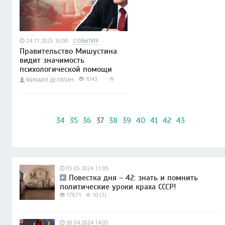
24.11.2025 10:00
СОБЫТИЯ
Правительство Мишустина
видит значимость
психологической помощи
1043
МИХАИЛ ДЕЛЯГИН
34
35
36
37
38
39
40
41
42
43
05.05.2024 11:05
Повестка дня – 42: знать и помнить
политические уроки краха СССР!
17671
10 (1)
30.04.2024 14:05