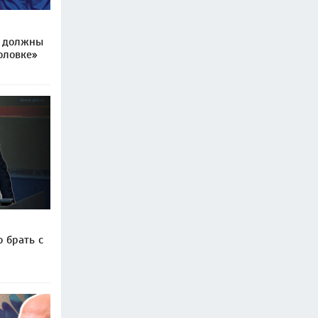
 должны
оловке»
 брать с