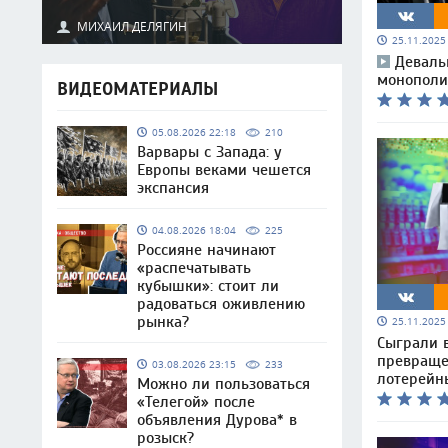
МИХАИЛ ДЕЛЯГИН
25.11.202
Деваль
монополи
ВИДЕОМАТЕРИАЛЫ
05.08.2026 22:18
210
Варвары с Запада: у
Европы веками чешется
экспансия
04.08.2026 18:04
225
Россияне начинают
«распечатывать
кубышки»: стоит ли
радоваться оживлению
рынка?
25.11.202
Сыграли 
превраще
03.08.2026 23:15
233
лотерейн
Можно ли пользоваться
«Телегой» после
объявления Дурова* в
розыск?