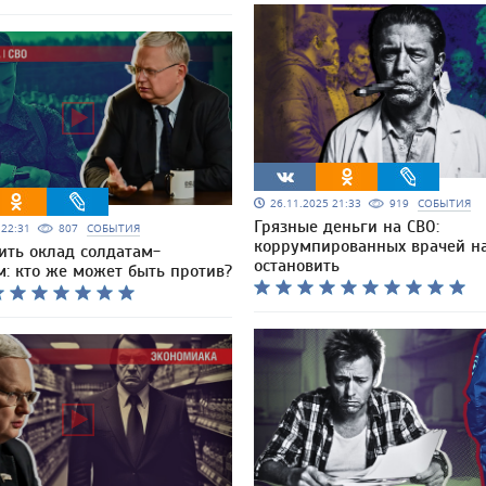
26.11.2025 21:33
919
СОБЫТИЯ
Грязные деньги на СВО:
5 22:31
807
СОБЫТИЯ
коррумпированных врачей н
ить оклад солдатам-
остановить
м: кто же может быть против?