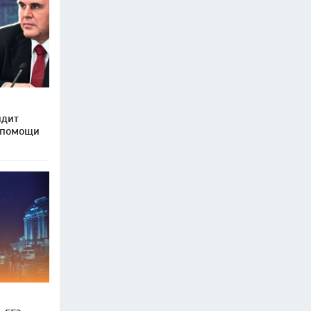
идит
 помощи