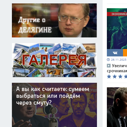
26.11.202
Увелич
срочника
А вы как считаете: сумеем
выбраться или пойдём
через смуту?