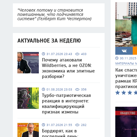
"Человек потому и становится
помешанным, что подчиняется
системе" (Гелберт Кит Честертон)
АКТУАЛЬНОЕ ЗА НЕДЕЛЮ
31.07.2026 23:43
403
30.11.202
Почему атаковали
МАТЕРИАЛЫ 
Wildberries, а не OZON:
Как спаст
экономика или элитные
уничтоже
разборки?
рамках КР
практико
01.08.2026 23:03
356
Турбо-патриотическая
реакция в интернете:
квалифицирующий
признак измены
31.07.2026 21:55
282
Бордюрят, как в
последний день: