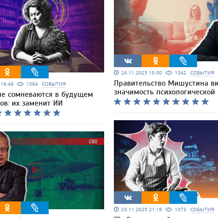
24.11.2025 10:00
1042
СОБЫТИЯ
Правительство Мишустина в
5 16:49
1094
СОБЫТИЯ
значимость психологической
е сомневаются в будущем
ов: их заменит ИИ
23.11.2025 21:16
1073
СОБЫТИЯ