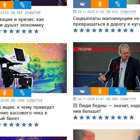
25.11.2025 21:03
923
СОБЫТИЯ
5 23:52
858
СОБЫТИЯ
Соцвыплаты малоимущим не
вация и кризис: как
превращаться в дорогу к «уг
и душат экономику
24.11.2025 21:41
888
СОБЫТИЯ
5 20:00
1050
СОБЫТИЯ
Люди бедны — значит, надо
в ящик: к чему приведет
них больше!
ние кассового чека в
ый билет