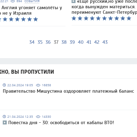
«Еще русский,но уже после
5 22:21
894
СОБЫТИЯ
когда вынужден материться. 
 Англия угоняет самолёты у
переименуют Санкт-Петербу
о не у Израиля
34
35
36
37
38
39
40
41
42
43
НО, ВЫ ПРОПУСТИЛИ
22.04.2024 19:05
16858
Правительство Мишустина оздоровляет платежный баланс
21.04.2024 12:35
14330
Повестка дня - 30: освободиться от кабалы ВТО!