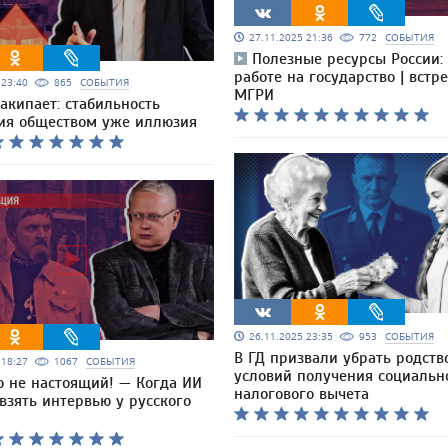
27.11.2025 21:36
772
СОБЫТИЯ
Полезные ресурсы России: 
работе на государство | встре
5 23:40
865
СОБЫТИЯ
МГРИ
закипает: стабильность
ия обществом уже иллюзия
26.11.2025 23:35
953
СОБЫТИЯ
В ГД призвали убрать родств
5 18:27
1067
СОБЫТИЯ
условий получения социальн
о не настоящий! — Когда ИИ
налогового вычета
взять интервью у русского