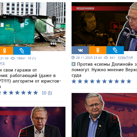
28.11.2025 23:43
841
СОБЫТИЯ
5 21:33
16841
10 (1)
МГД
Против «схемы Долиной» з
помогут. Нужно мнение Верх
и свои гаражи от
суда
ния: работающий (даже в
Т!!!!) алгоритм от юристов-
в
10 (1)