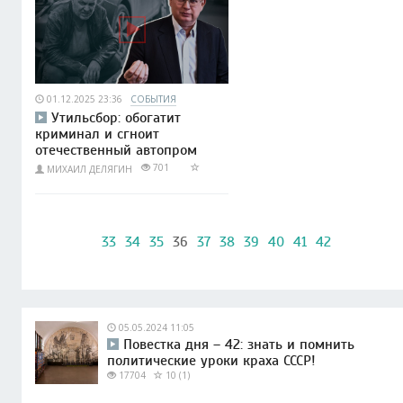
01.12.2025 23:36
СОБЫТИЯ
Утильсбор: обогатит
криминал и сгноит
отечественный автопром
701
МИХАИЛ ДЕЛЯГИН
33
34
35
36
37
38
39
40
41
42
05.05.2024 11:05
Повестка дня – 42: знать и помнить
политические уроки краха СССР!
17704
10 (1)