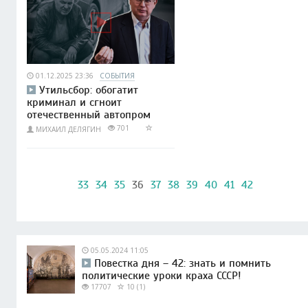
01.12.2025 23:36
СОБЫТИЯ
Утильсбор: обогатит
криминал и сгноит
отечественный автопром
701
МИХАИЛ ДЕЛЯГИН
33
34
35
36
37
38
39
40
41
42
05.05.2024 11:05
Повестка дня – 42: знать и помнить
политические уроки краха СССР!
17707
10 (1)