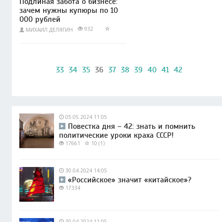
Подлиная забота о бизнесе:
зачем нужны купюры по 10
000 рублей
932
МИХАИЛ ДЕЛЯГИН
33
34
35
36
37
38
39
40
41
42
05.05.2024 11:05
Повестка дня – 42: знать и помнить
политические уроки краха СССР!
17661
10 (1)
30.04.2024 14:05
«Российское» значит «китайское»?
17334
30.04.2024 11:05