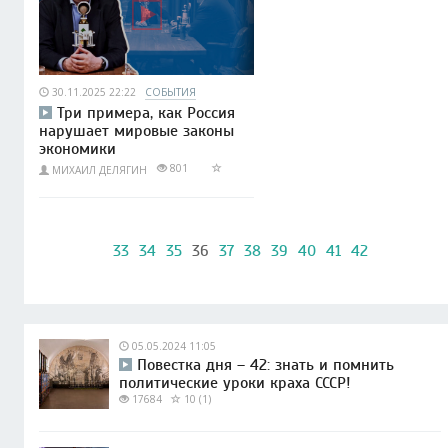
30.11.2025 22:22
СОБЫТИЯ
Три примера, как Россия
нарушает мировые законы
экономики
801
МИХАИЛ ДЕЛЯГИН
33
34
35
36
37
38
39
40
41
42
05.05.2024 11:05
Повестка дня – 42: знать и помнить
политические уроки краха СССР!
17684
10 (1)