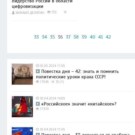
лидерство России в области
цифровизации
755
МИХАИЛ ДЕЛЯГИН
33
34
35
36
37
38
39
40
41
42
05.05.2024 11:05
Повестка дня – 42: знать и помнить
политические уроки краха СССР!
17645
10 (1)
30.04.2024 14:05
«Российское» значит «китайское»?
17319
30.04.2024 11:05
Повестка дня – 37: вернуться от грабежа