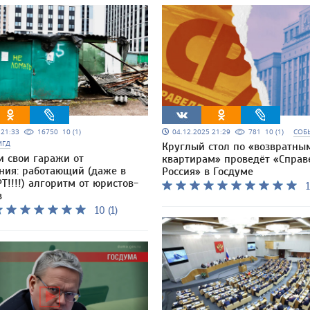
5 21:33
16750
10 (1)
04.12.2025 21:29
781
10 (1)
СОБ
МГД
Круглый стол по «возвратны
и свои гаражи от
квартирам» проведёт «Справ
ния: работающий (даже в
Россия» в Госдуме
Т!!!!) алгоритм от юристов-
1
в
10 (1)