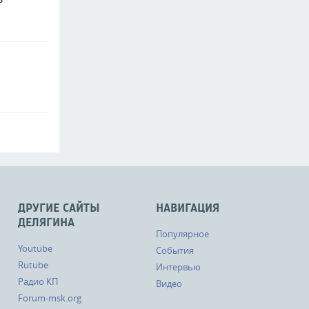
ДРУГИЕ САЙТЫ
НАВИГАЦИЯ
ДЕЛЯГИНА
Популярное
Youtube
События
Rutube
Интервью
Радио КП
Видео
Forum-msk.org