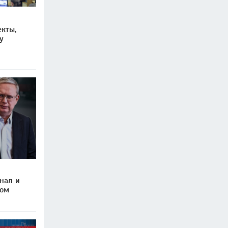
екты,
у
нал и
ром