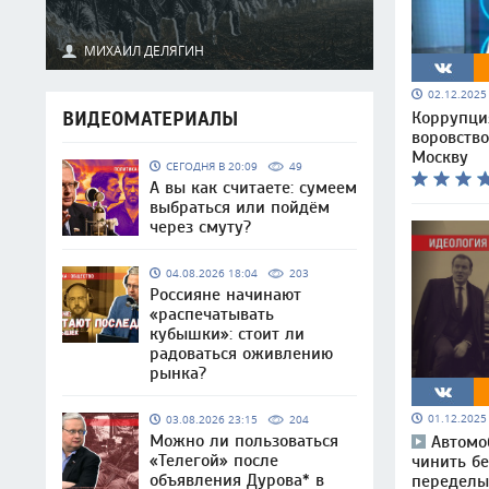
МИХАИЛ ДЕЛЯГИН
02.12.202
ВИДЕОМАТЕРИАЛЫ
Коррупция
воровство
Москву
СЕГОДНЯ В 20:09
49
А вы как считаете: сумеем
выбраться или пойдём
через смуту?
04.08.2026 18:04
203
Россияне начинают
«распечатывать
кубышки»: стоит ли
радоваться оживлению
рынка?
01.12.202
03.08.2026 23:15
204
Можно ли пользоваться
Автомо
«Телегой» после
чинить б
объявления Дурова* в
переделы