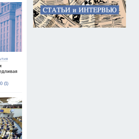
ЫТИЯ
м
едливая
0 (1)