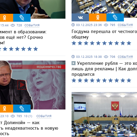
03.12.2025 23:36
795
СОБЫТИЯ
5 15:44
728
СОБЫТИЯ
Госдума перешла от честного
имент в образовании:
общему
ов ещё нет? Срочно
м!
03.12.2025 18:38
706
СОБЫТИЯ
Укрепление рубля — это х
лишь для рекламы | Как долг
продлится
5 23:10
785
10 (1)
СОБЫТИЯ
т Долиной» — как
ть неадекватность в новую
ость