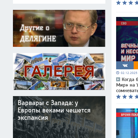
02.12.202
Когда 
Мир» на У
сомневат
Варвары с Запада: у
Европы веками чешется
экспансия