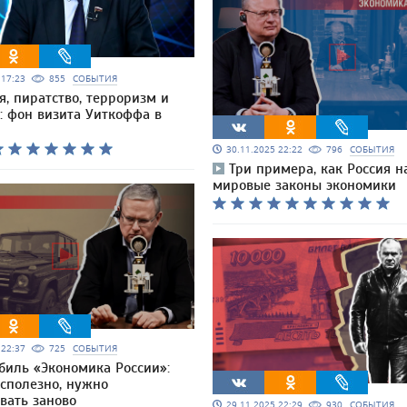
5 17:23
855
СОБЫТИЯ
, пиратство, терроризм и
: фон визита Уиткоффа в
30.11.2025 22:22
796
СОБЫТИЯ
Три примера, как Россия 
мировые законы экономики
5 22:37
725
СОБЫТИЯ
биль «Экономика России»:
есполезно, нужно
вать заново
29.11.2025 22:29
930
СОБЫТИЯ