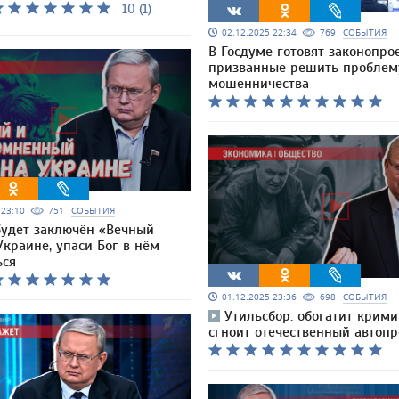
10 (1)
02.12.2025 22:34
769
СОБЫТИЯ
В Госдуме готовят законопро
призванные решить проблем
мошенничества
5 23:10
751
СОБЫТИЯ
будет заключён «Вечный
краине, упаси Бог в нём
ься
01.12.2025 23:36
698
СОБЫТИЯ
Утильсбор: обогатит крими
сгноит отечественный автоп