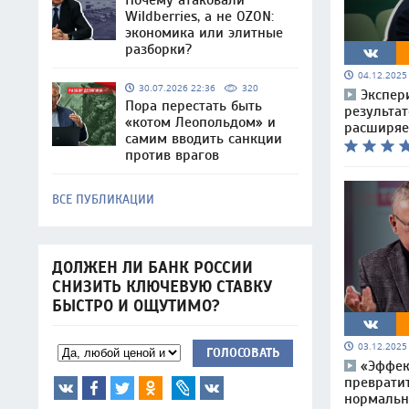
Почему атаковали
Wildberries, а не OZON:
экономика или элитные
разборки?
04.12.202
30.07.2026 22:36
320
Экспер
Пора перестать быть
результат
«котом Леопольдом» и
расширяе
самим вводить санкции
против врагов
ВСЕ ПУБЛИКАЦИИ
ДОЛЖЕН ЛИ БАНК РОССИИ
СНИЗИТЬ КЛЮЧЕВУЮ СТАВКУ
БЫСТРО И ОЩУТИМО?
03.12.202
ГОЛОСОВАТЬ
«Эффек
преврати
нормальн