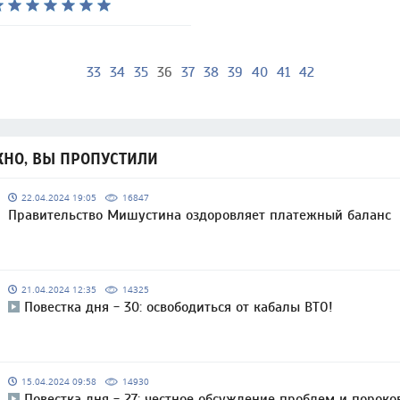
33
34
35
36
37
38
39
40
41
42
НО, ВЫ ПРОПУСТИЛИ
22.04.2024 19:05
16847
Правительство Мишустина оздоровляет платежный баланс
21.04.2024 12:35
14325
Повестка дня - 30: освободиться от кабалы ВТО!
15.04.2024 09:58
14930
Повестка дня - 27: честное обсуждение проблем и пороко