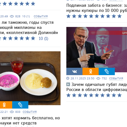
Подлиная забота о бизнесе: 
нужны купюры по 10 000 ру
5 20:49
828
10 (1)
СОБЫТИЯ
ь ли таможню, годы спустя
ающей миллионы на
ли, «коллективной Долиной»
10 (1)
28.11.2025 23:50
752
СОБЫТИЯ
Зачем одичалые губят лид
России в области цифровиза
5 22:21
833
СОБЫТИЯ
 хотят кормить бесплатно, но
науки нет средств