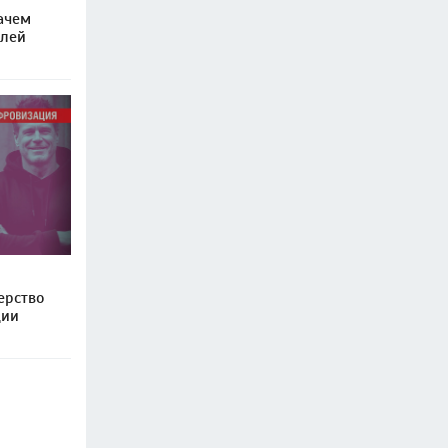
зачем
блей
ерство
ции