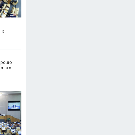
 к
орошо
о это