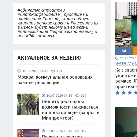
#одичалые строители
#блатнойфеодализм , правящме и
владеющие #россия , скоро начнут
умирать раньше срока: в РФ лечить их
в целом будет некому (из-за #егэ и
#оптимизация #здравозахоронение), а
вне #РФ - незачем.
АКТУАЛЬНОЕ ЗА НЕДЕЛЮ
30.11.202
МАТЕРИАЛЫ 
Как спаст
30.07.2026 23:45
473
уничтоже
Москва: коммунальная реновация
рамках КР
важнее революции
практико
30.07.2026 01:35
397
Лишить рестораны
возможности наживаться
на простой воде (запрос в
Минпромторг)
31.07.2026 23:43
357