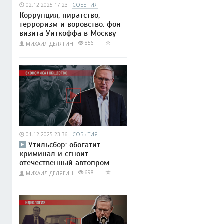
02.12.2025 17:23
СОБЫТИЯ
Коррупция, пиратство,
терроризм и воровство: фон
визита Уиткоффа в Москву
856
МИХАИЛ ДЕЛЯГИН
01.12.2025 23:36
СОБЫТИЯ
Утильсбор: обогатит
криминал и сгноит
отечественный автопром
698
МИХАИЛ ДЕЛЯГИН