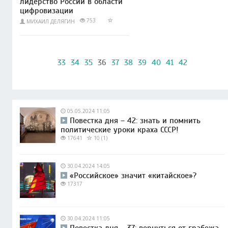
лидерство России в области
цифровизации
753
МИХАИЛ ДЕЛЯГИН
33
34
35
36
37
38
39
40
41
42
05.05.2024 11:05
Повестка дня – 42: знать и помнить
политические уроки краха СССР!
17641
10 (1)
30.04.2024 14:05
«Российское» значит «китайское»?
17317
30.04.2024 11:05
Повестка дня – 37: вернуться от грабежа