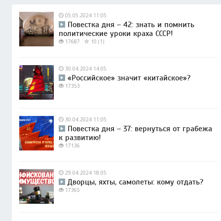
05.05.2024 11:05
Повестка дня – 42: знать и помнить
политические уроки краха СССР!
17687
10 (1)
30.04.2024 14:05
«Российское» значит «китайское»?
17353
30.04.2024 11:05
Повестка дня – 37: вернуться от грабежа
к развитию!
17136
29.04.2024 18:05
Дворцы, яхты, самолеты: кому отдать?
17365