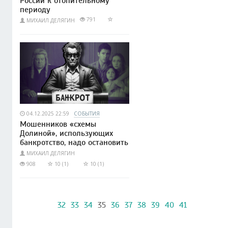
России к отопительному
периоду
791
МИХАИЛ ДЕЛЯГИН
04.12.2025 22:59
СОБЫТИЯ
Мошенников «схемы
Долиной», использующих
банкротство, надо остановить
МИХАИЛ ДЕЛЯГИН
908
10 (1)
10 (1)
32
33
34
35
36
37
38
39
40
41