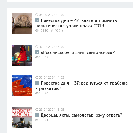
05.05.2024 11:05
Повестка дня – 42: знать и помнить
политические уроки краха СССР!
17630
10 (1)
30.04.2024 14:05
«Российское» значит «китайское»?
17307
30.04.2024 11:05
Повестка дня – 37: вернуться от грабежа
к развитию!
17074
29.04.2024 18:05
Дворцы, яхты, самолеты: кому отдать?
17321