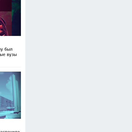
му был
ные вузы