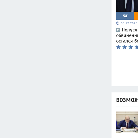
05.12.202
Полусл
обвинённ
остался б
ВОЗМОЖ