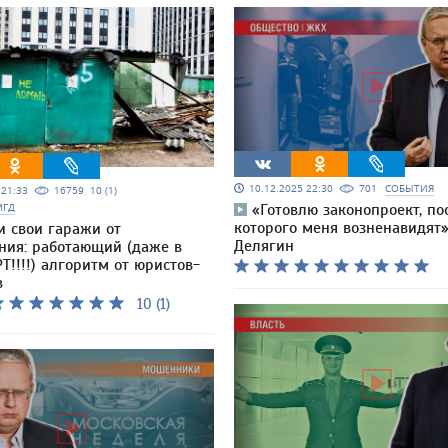
10.12.2025 22:30
701
СОБЫТИЯ
5 21:33
16759
10 (1)
МГД
«Готовлю законопроект, по
которого меня возненавидят
и свои гаражи от
Делягин
ния: работающий (даже в
Т!!!!) алгоритм от юристов-
в
10 (1)