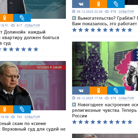
09.12.2025 22:49
679
СОБЫТИЯ
Вымогательство? Грабёж? 
Вам показалось, это работае
5 18:51
617
СОБЫТИЯ
т Долиной»: каждый
 квартиру должен бояться
в суд
09.12.2025 17:58
676
СОБЫТИЯ
Новогоднее настроение ос
религиозные чувства. Теперь
России
5 18:39
702
СОБЫТИЯ
рный скам по «схеме
 Верховный суд для судей не