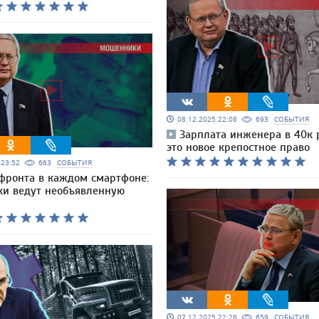
08.12.2025 22:08
693
СОБЫТИЯ
Зарплата инженера в 40к 
это новое крепостное право
5 23:52
663
СОБЫТИЯ
фронта в каждом смартфоне:
и ведут необъявленную
07.12.2025 22:28
659
СОБЫТИЯ