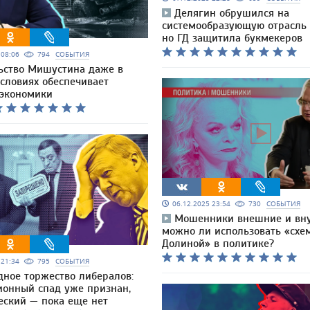
Делягин обрушился на
системообразующую отрасль 
но ГД защитила букмекеров
5 08:06
794
СОБЫТИЯ
ьство Мишустина даже в
словиях обеспечивает
 экономики
06.12.2025 23:54
730
СОБЫТИЯ
Мошенники внешние и вну
можно ли использовать «схе
Долиной» в политике?
5 21:34
795
СОБЫТИЯ
дное торжество либералов:
ионный спад уже признан,
еский — пока еще нет