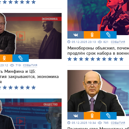
05.12.2025 23:13
821
СОБЫТИЯ
Минобороны объяснил, поче
продлён срок набора в воен
5 23:12
719
СОБЫТИЯ
ть Минфина и ЦБ:
тия закрываются, экономика
я
05.12.2025 10:34
795
СОБЫТИЯ