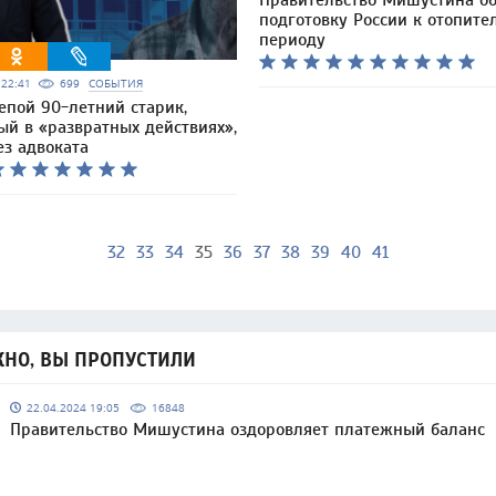
Правительство Мишустина о
подготовку России к отопите
периоду
5 22:41
699
СОБЫТИЯ
епой 90-летний старик,
ый в «развратных действиях»,
ез адвоката
32
33
34
35
36
37
38
39
40
41
НО, ВЫ ПРОПУСТИЛИ
22.04.2024 19:05
16848
Правительство Мишустина оздоровляет платежный баланс