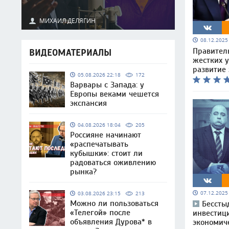
МИХАИЛ ДЕЛЯГИН
08.12.202
Правител
ВИДЕОМАТЕРИАЛЫ
жестких у
развитие
05.08.2026 22:18
172
Варвары с Запада: у
Европы веками чешется
экспансия
04.08.2026 18:04
205
Россияне начинают
«распечатывать
кубышки»: стоит ли
радоваться оживлению
рынка?
07.12.202
03.08.2026 23:15
213
Можно ли пользоваться
Бессты
«Телегой» после
инвестиц
объявления Дурова* в
экономич