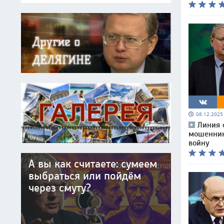
08.12.202
Линия 
мошенник
войну
А вы как считаете: сумеем
выбраться или пойдём
через смуту?