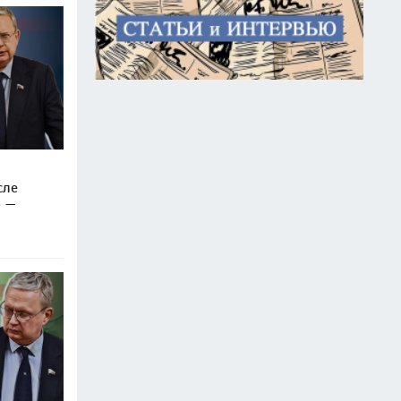
сле
» —