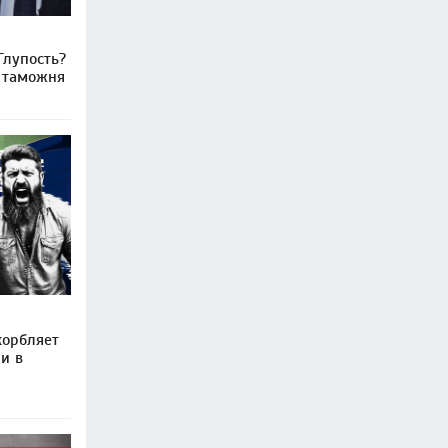
Глупость?
т таможня
корбляет
 и в