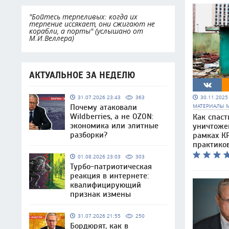
"Бойтесь терпеливых: когда их
терпение иссякает, они сжигают не
корабли, а порты" (услышано от
М.И.Веллера)
АКТУАЛЬНОЕ ЗА НЕДЕЛЮ
30.11.202
31.07.2026 23:43
363
МАТЕРИАЛЫ 
Почему атаковали
Wildberries, а не OZON:
Как спаст
экономика или элитные
уничтоже
разборки?
рамках КР
практико
01.08.2026 23:03
303
Турбо-патриотическая
реакция в интернете:
квалифицирующий
признак измены
31.07.2026 21:55
250
Бордюрят, как в