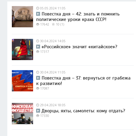
05.05.2024 11:05
Повестка дня – 42: знать и помнить
политические уроки краха СССР!
17642
10 (1)
30.04.2024 14:05
«Российское» значит «китайское»?
17317
30.04.2024 11:05
Повестка дня – 37: вернуться от грабежа
к развитию!
17087
29.04.2024 18:05
Дворцы, яхты, самолеты: кому отдать?
17330