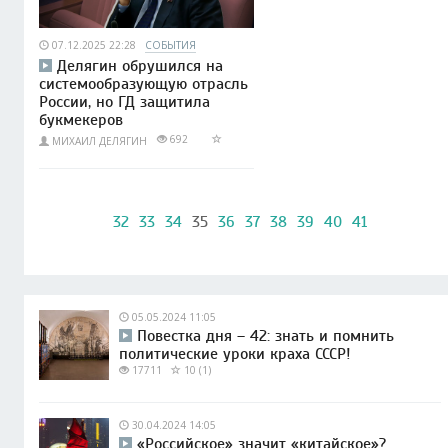
07.12.2025 22:28
СОБЫТИЯ
Делягин обрушился на
системообразующую отрасль
России, но ГД защитила
букмекеров
692
МИХАИЛ ДЕЛЯГИН
32
33
34
35
36
37
38
39
40
41
05.05.2024 11:05
Повестка дня – 42: знать и помнить
политические уроки краха СССР!
17711
10 (1)
30.04.2024 14:05
«Российское» значит «китайское»?