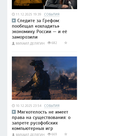
11.12.2025 19:39
СОБЫТИЯ
Следите за Грефом:
пообещал «охладить»
экономику России — и её
заморозили
682
МИХАИЛ ДЕЛЯГИН
10.12.2025 23:54
СОБЫТИЯ
Мягкотелость не имеет
права на существования: о
запрете русофобских
компьютерных игр
669
МИХАИЛ ДЕЛЯГИН