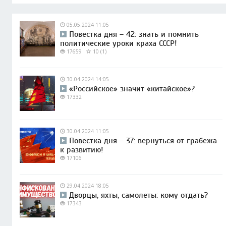
05.05.2024 11:05
Повестка дня – 42: знать и помнить
политические уроки краха СССР!
17659
10 (1)
30.04.2024 14:05
«Российское» значит «китайское»?
17332
30.04.2024 11:05
Повестка дня – 37: вернуться от грабежа
к развитию!
17106
29.04.2024 18:05
Дворцы, яхты, самолеты: кому отдать?
17343