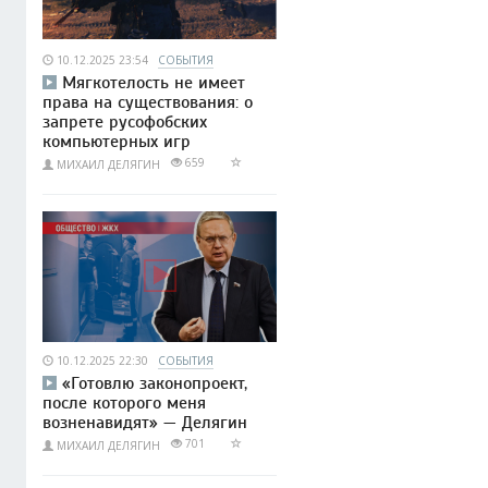
10.12.2025 23:54
СОБЫТИЯ
Мягкотелость не имеет
права на существования: о
запрете русофобских
компьютерных игр
659
МИХАИЛ ДЕЛЯГИН
10.12.2025 22:30
СОБЫТИЯ
«Готовлю законопроект,
после которого меня
возненавидят» — Делягин
701
МИХАИЛ ДЕЛЯГИН