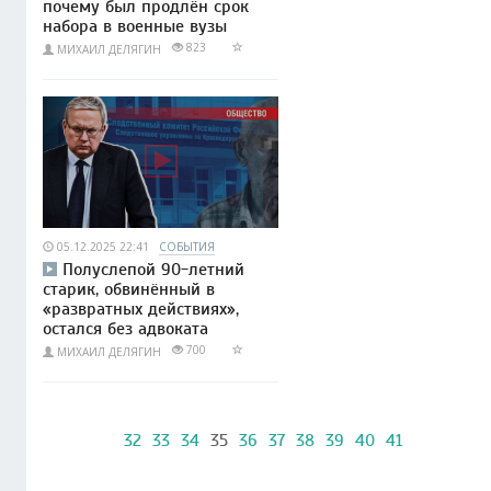
почему был продлён срок
набора в военные вузы
823
МИХАИЛ ДЕЛЯГИН
05.12.2025 22:41
СОБЫТИЯ
Полуслепой 90-летний
старик, обвинённый в
«развратных действиях»,
остался без адвоката
700
МИХАИЛ ДЕЛЯГИН
32
33
34
35
36
37
38
39
40
41