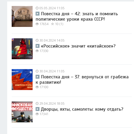
05.05.2024 11:05
Повестка дня – 42: знать и помнить
политические уроки краха СССР!
17654
10 (1)
30.04.2024 14:05
«Российское» значит «китайское»?
17330
30.04.2024 11:05
Повестка дня – 37: вернуться от грабежа
к развитию!
17100
29.04.2024 18:05
Дворцы, яхты, самолеты: кому отдать?
17341