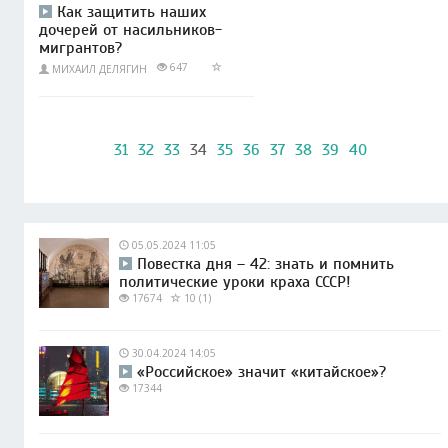
Как защитить наших
дочерей от насильников-
мигрантов?
647
МИХАИЛ ДЕЛЯГИН
31
32
33
34
35
36
37
38
39
40
05.05.2024 11:05
Повестка дня – 42: знать и помнить
политические уроки краха СССР!
17674
10 (1)
30.04.2024 14:05
«Российское» значит «китайское»?
17344