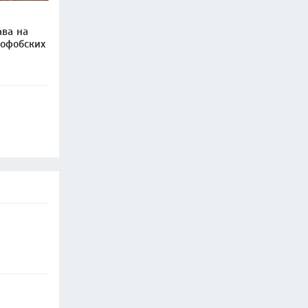
ава на
софобских