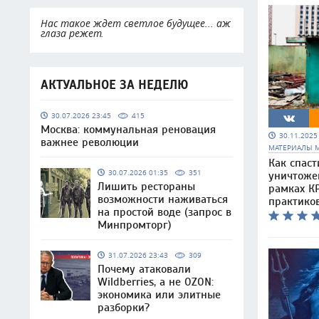
Нас такое ждет светлое будущее... аж
глаза режет.
АКТУАЛЬНОЕ ЗА НЕДЕЛЮ
30.07.2026 23:45
415
Москва: коммунальная реновация
30.11.202
важнее революции
МАТЕРИАЛЫ 
Как спаст
30.07.2026 01:35
351
уничтоже
Лишить рестораны
рамках КР
возможности наживаться
практико
на простой воде (запрос в
Минпромторг)
31.07.2026 23:43
309
Почему атаковали
Wildberries, а не OZON:
экономика или элитные
разборки?