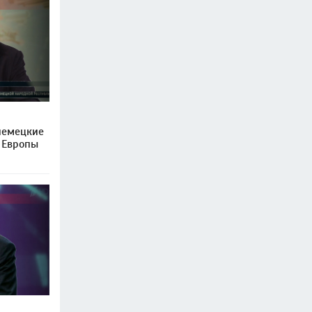
немецкие
я Европы