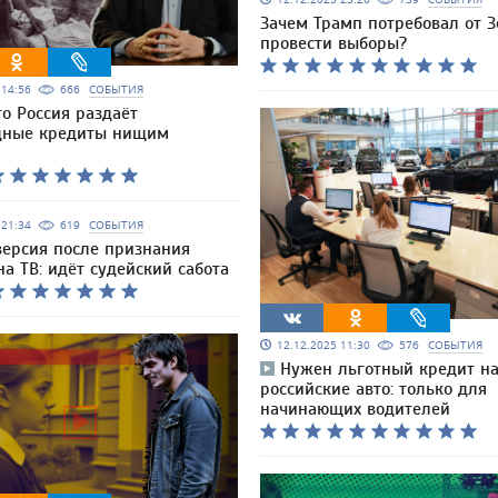
Зачем Трамп потребовал от З
провести выборы?
5 14:56
666
СОБЫТИЯ
го Россия раздаёт
дные кредиты нищим
5 21:34
619
СОБЫТИЯ
версия после признания
а ТВ: идёт судейский сабота
12.12.2025 11:30
576
СОБЫТИЯ
Нужен льготный кредит н
российские авто: только для
начинающих водителей