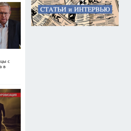
рцы с
а в