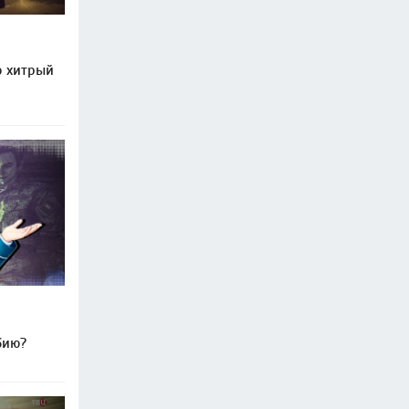
о хитрый
бию?