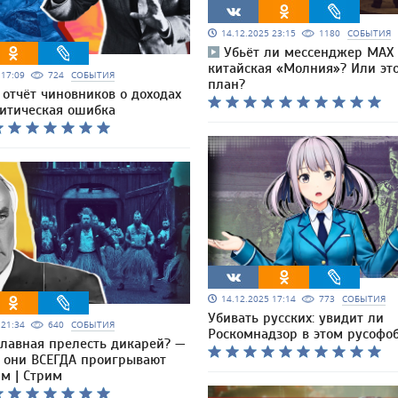
14.12.2025 23:15
1180
СОБЫТИЯ
Убьёт ли мессенджер МАХ
китайская «Молния»? Или эт
5 17:09
724
СОБЫТИЯ
план?
отчёт чиновников о доходах
литическая ошибка
14.12.2025 17:14
773
СОБЫТИЯ
Убивать русских: увидит ли
5 21:34
640
СОБЫТИЯ
Роскомнадзор в этом русофо
главная прелесть дикарей? —
о они ВСЕГДА проигрывают
м | Стрим