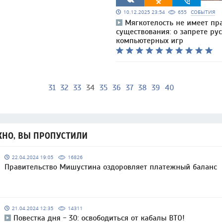
10.12.2025 23:54
655
СОБЫТИЯ
Мягкотелость не имеет пр
существования: о запрете ру
компьютерных игр
31
32
33
34
35
36
37
38
39
40
НО, ВЫ ПРОПУСТИЛИ
22.04.2024 19:05
16826
Правительство Мишустина оздоровляет платежный баланс
21.04.2024 12:35
14311
Повестка дня - 30: освободиться от кабалы ВТО!