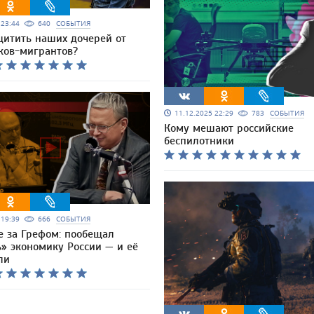
5 23:44
640
СОБЫТИЯ
щитить наших дочерей от
ков-мигрантов?
11.12.2025 22:29
783
СОБЫТИЯ
Кому мешают российские
беспилотники
5 19:39
666
СОБЫТИЯ
е за Грефом: пообещал
» экономику России — и её
ли