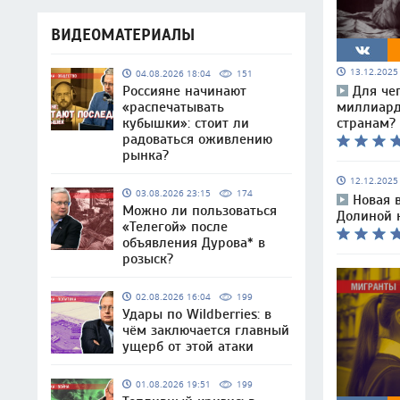
ВИДЕОМАТЕРИАЛЫ
13.12.202
04.08.2026 18:04
151
Россияне начинают
Для че
«распечатывать
миллиар
кубышки»: стоит ли
странам?
радоваться оживлению
рынка?
12.12.202
03.08.2026 23:15
174
Новая 
Можно ли пользоваться
Долиной н
«Телегой» после
объявления Дурова* в
розыск?
02.08.2026 16:04
199
Удары по Wildberries: в
чём заключается главный
ущерб от этой атаки
01.08.2026 19:51
199