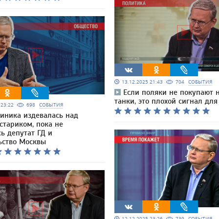
13.12.2025 21:43
704
СОБЫТИЯ
Если поляки не покупают 
танки, это плохой сигнал дл
5 23:22
698
СОБЫТИЯ
иника издевалась над
стариком, пока не
ь депутат ГД и
ьство Москвы
12.12.2025 23:26
739
СОБЫТИЯ