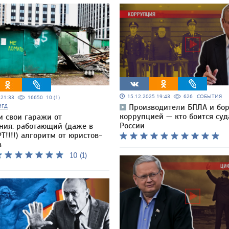
15.12.2025 19:43
626
СОБЫТИЯ
5 21:33
16650
10 (1)
МГД
Производители БПЛА и бо
коррупцией — кто боится суд
и свои гаражи от
России
ния: работающий (даже в
Т!!!!) алгоритм от юристов-
в
10 (1)