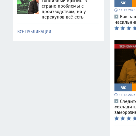
Топливный кризис: в
стране проблемы с
11.12.202
производством, но у
Как за
перекупов всё есть
насильни
ВСЕ ПУБЛИКАЦИИ
11.12.202
Следит
«охладить
заморози