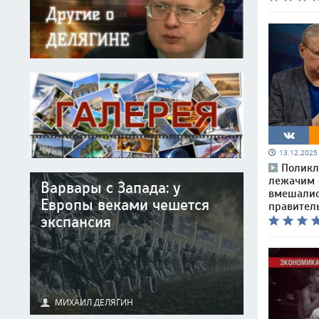
13.12.202
Поликл
лежачим 
Варвары с Запада: у
вмешалис
Европы веками чешется
правител
экспансия
МИХАИЛ ДЕЛЯГИН