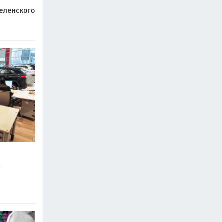
еленского
а