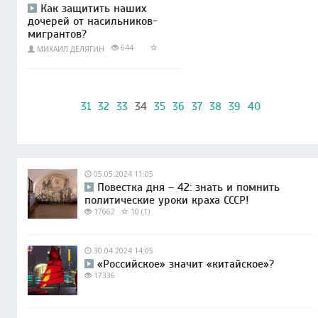
Как защитить наших
дочерей от насильников-
мигрантов?
644
МИХАИЛ ДЕЛЯГИН
31
32
33
34
35
36
37
38
39
40
05.05.2024 11:05
Повестка дня – 42: знать и помнить
политические уроки краха СССР!
17662
10 (1)
30.04.2024 14:05
«Российское» значит «китайское»?
17336