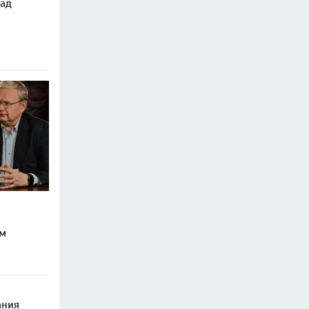
над
им
ания