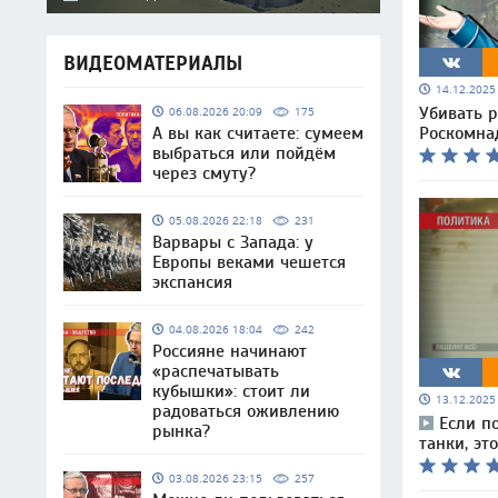
ВИДЕОМАТЕРИАЛЫ
14.12.202
Убивать р
06.08.2026 20:09
175
А вы как считаете: сумеем
Роскомна
выбраться или пойдём
через смуту?
05.08.2026 22:18
231
Варвары с Запада: у
Европы веками чешется
экспансия
04.08.2026 18:04
242
Россияне начинают
«распечатывать
кубышки»: стоит ли
13.12.202
радоваться оживлению
Если п
рынка?
танки, эт
03.08.2026 23:15
257