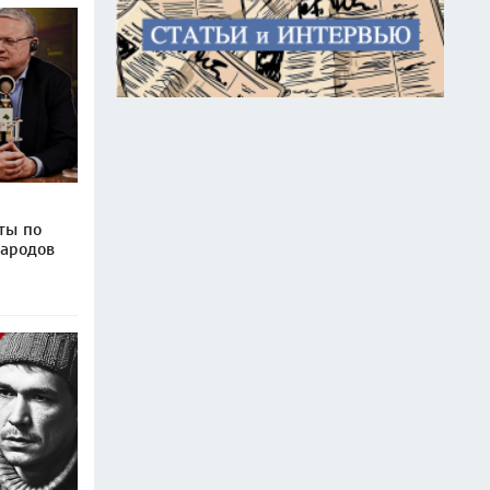
ты по
народов