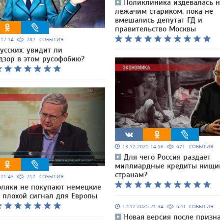
Поликлиника издевалась 
лежачим стариком, пока не
вмешались депутат ГД и
правительство Москвы
5 17:14
782
СОБЫТИЯ
усских: увидит ли
дзор в этом русофобию?
13.12.2025 14:56
671
СОБЫТИЯ
Для чего Россия раздаёт
миллиардные кредиты нищ
странам?
5 21:43
712
СОБЫТИЯ
оляки не покупают немецкие
о плохой сигнал для Европы
12.12.2025 21:34
620
СОБЫТИЯ
Новая версия после призн