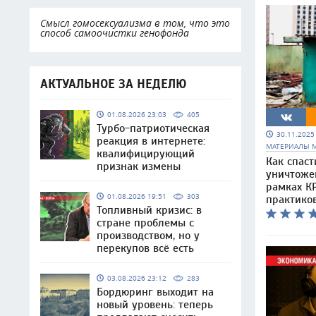
Смысл гомосексуализма в том, что это
способ самоочистки генофонда
АКТУАЛЬНОЕ ЗА НЕДЕЛЮ
01.08.2026 23:03
405
Турбо-патриотическая
30.11.202
реакция в интернете:
МАТЕРИАЛЫ 
квалифицирующий
Как спаст
признак измены
уничтоже
рамках КР
01.08.2026 19:51
303
практико
Топливный кризис: в
стране проблемы с
производством, но у
перекупов всё есть
03.08.2026 23:12
283
Бордюринг выходит на
новый уровень: теперь