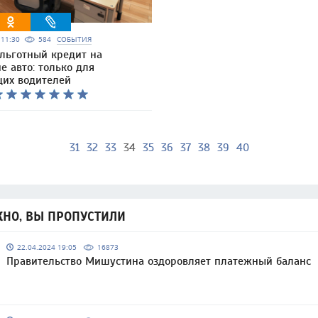
5 11:30
584
СОБЫТИЯ
льготный кредит на
е авто: только для
их водителей
31
32
33
34
35
36
37
38
39
40
НО, ВЫ ПРОПУСТИЛИ
22.04.2024 19:05
16873
Правительство Мишустина оздоровляет платежный баланс