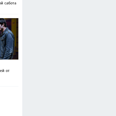
ий сабота
ей от