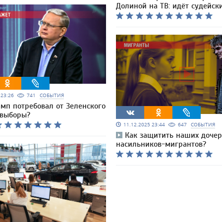
Долиной на ТВ: идёт судейск
5 23:26
741
СОБЫТИЯ
мп потребовал от Зеленского
 выборы?
11.12.2025 23:44
647
СОБЫТИЯ
Как защитить наших дочер
насильников-мигрантов?