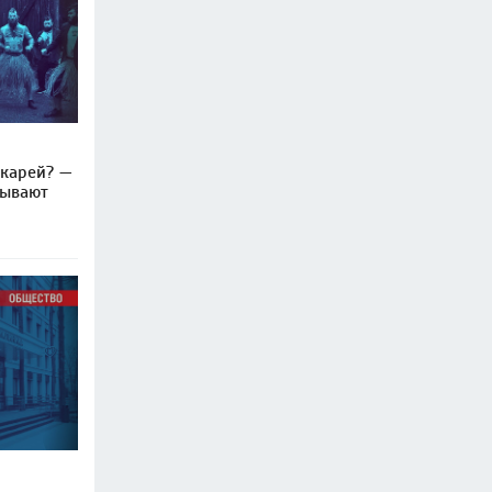
икарей? —
рывают