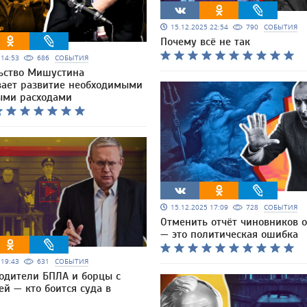
15.12.2025 22:54
790
СОБЫТИЯ
Почему всё не так
5 14:53
686
СОБЫТИЯ
ьство Мишустина
вает развитие необходимыми
ми расходами
15.12.2025 17:09
728
СОБЫТИЯ
Отменить отчёт чиновников о
— это политическая ошибка
5 19:43
631
СОБЫТИЯ
одители БПЛА и борцы с
й — кто боится суда в