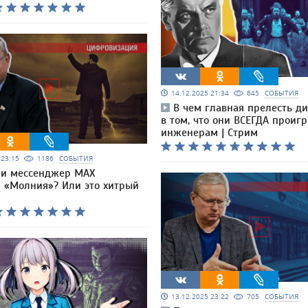
14.12.2025 21:34
645
СОБЫТИЯ
В чем главная прелесть д
в том, что они ВСЕГДА проиг
инженерам | Стрим
5 23:15
1186
СОБЫТИЯ
ли мессенджер МАХ
я «Молния»? Или это хитрый
13.12.2025 23:22
705
СОБЫТИЯ