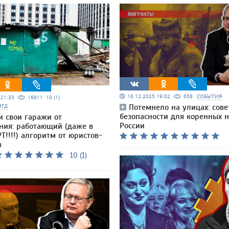
16.12.2025 19:02
658
СОБЫТИЯ
5 21:33
16911
10 (1)
МГД
Потемнело на улицах: сове
безопасности для коренных 
и свои гаражи от
России
ния: работающий (даже в
Т!!!!) алгоритм от юристов-
в
10 (1)