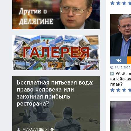
14.12.202
Убьёт 
китайска
Бесплатная питьевая вода:
план?
право человека или
законная прибыль
ресторана?
МИХАИЛ ДЕЛЯГИН