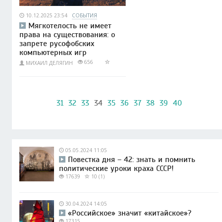
10.12.2025 23:54
СОБЫТИЯ
Мягкотелость не имеет
права на существования: о
запрете русофобских
компьютерных игр
656
МИХАИЛ ДЕЛЯГИН
31
32
33
34
35
36
37
38
39
40
05.05.2024 11:05
Повестка дня – 42: знать и помнить
политические уроки краха СССР!
17639
10 (1)
30.04.2024 14:05
«Российское» значит «китайское»?
17315