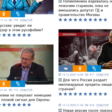
Поликлиника издевалась 
лежачим стариком, пока не
вмешались депутат ГД и
правительство Москвы
5 17:14
779
СОБЫТИЯ
усских: увидит ли
дзор в этом русофобию?
13.12.2025 14:56
671
СОБЫТИЯ
Для чего Россия раздаёт
миллиардные кредиты нищ
странам?
5 21:43
710
СОБЫТИЯ
оляки не покупают немецкие
о плохой сигнал для Европы
12.12.2025 21:34
619
СОБЫТИЯ
Новая версия после призн