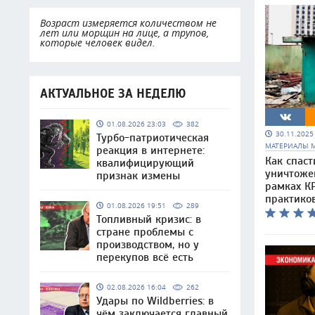
Возраст измеряется количеством не
лет или морщин на лице, а трупов,
которые человек видел.
АКТУАЛЬНОЕ ЗА НЕДЕЛЮ
01.08.2026 23:03
382
30.11.202
Турбо-патриотическая
МАТЕРИАЛЫ 
реакция в интернете:
Как спаст
квалифицирующий
уничтоже
признак измены
рамках КР
практико
01.08.2026 19:51
289
Топливный кризис: в
стране проблемы с
производством, но у
перекупов всё есть
02.08.2026 16:04
262
Удары по Wildberries: в
чём заключается главный