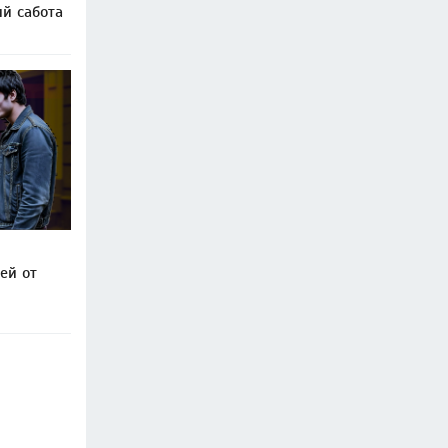
ий сабота
ей от