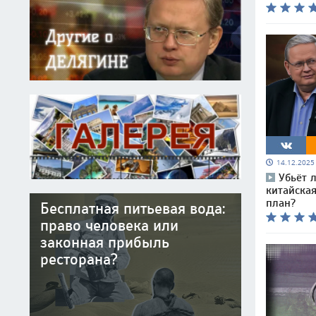
14.12.202
Убьёт 
китайска
план?
Бесплатная питьевая вода:
право человека или
законная прибыль
ресторана?