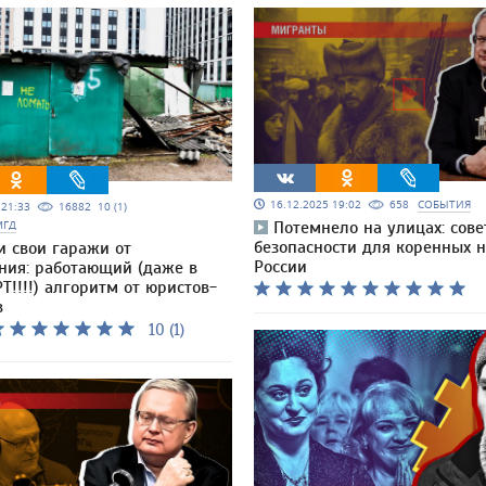
16.12.2025 19:02
658
СОБЫТИЯ
5 21:33
16882
10 (1)
МГД
Потемнело на улицах: сове
безопасности для коренных 
и свои гаражи от
России
ния: работающий (даже в
Т!!!!) алгоритм от юристов-
в
10 (1)