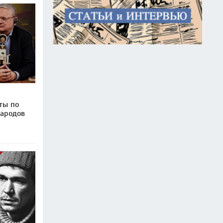
ты по
народов