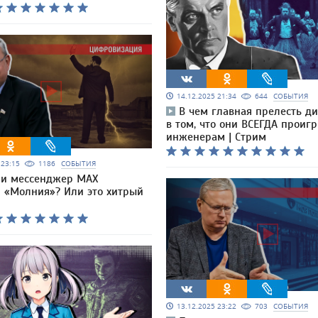
14.12.2025 21:34
644
СОБЫТИЯ
В чем главная прелесть д
в том, что они ВСЕГДА проиг
инженерам | Стрим
5 23:15
1186
СОБЫТИЯ
ли мессенджер МАХ
я «Молния»? Или это хитрый
13.12.2025 23:22
703
СОБЫТИЯ