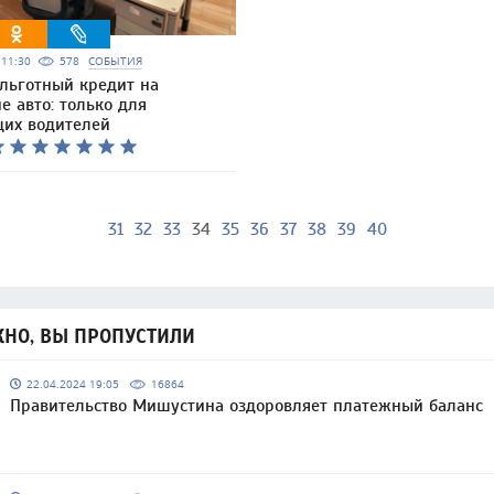
5 11:30
578
СОБЫТИЯ
льготный кредит на
е авто: только для
их водителей
31
32
33
34
35
36
37
38
39
40
НО, ВЫ ПРОПУСТИЛИ
22.04.2024 19:05
16864
Правительство Мишустина оздоровляет платежный баланс