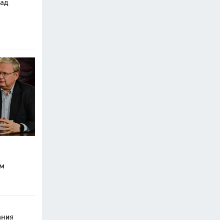
над
им
ания