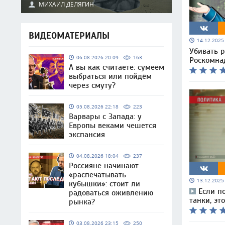
МИХАИЛ ДЕЛЯГИН
ВИДЕОМАТЕРИАЛЫ
14.12.202
Убивать р
06.08.2026 20:09
163
Роскомна
А вы как считаете: сумеем
выбраться или пойдём
через смуту?
05.08.2026 22:18
223
Варвары с Запада: у
Европы веками чешется
экспансия
04.08.2026 18:04
237
Россияне начинают
«распечатывать
13.12.202
кубышки»: стоит ли
Если п
радоваться оживлению
танки, эт
рынка?
03.08.2026 23:15
250