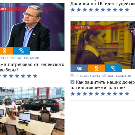
Долиной на ТВ: идёт судейск
5 23:26
740
СОБЫТИЯ
мп потребовал от Зеленского
 выборы?
11.12.2025 23:44
644
СОБЫТИЯ
Как защитить наших дочер
насильников-мигрантов?