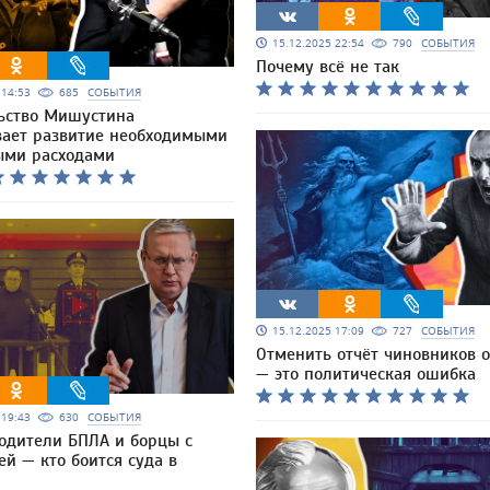
15.12.2025 22:54
790
СОБЫТИЯ
Почему всё не так
5 14:53
685
СОБЫТИЯ
ьство Мишустина
вает развитие необходимыми
ми расходами
15.12.2025 17:09
727
СОБЫТИЯ
Отменить отчёт чиновников о
— это политическая ошибка
5 19:43
630
СОБЫТИЯ
одители БПЛА и борцы с
й — кто боится суда в