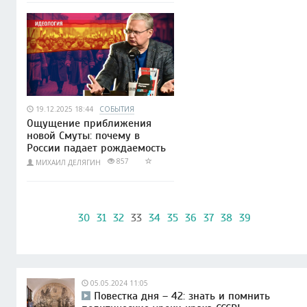
19.12.2025 18:44
СОБЫТИЯ
Ощущение приближения
новой Смуты: почему в
России падает рождаемость
857
МИХАИЛ ДЕЛЯГИН
30
31
32
33
34
35
36
37
38
39
05.05.2024 11:05
Повестка дня – 42: знать и помнить