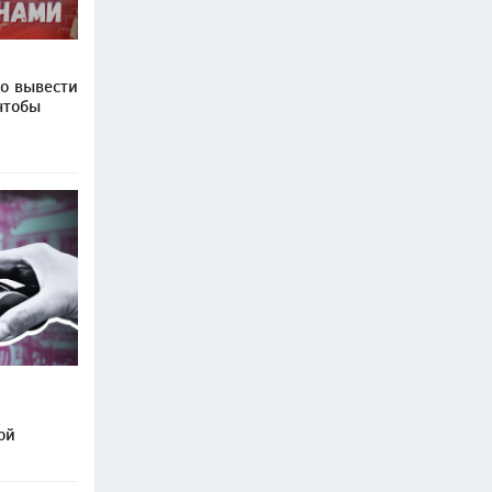
о вывести
чтобы
ой