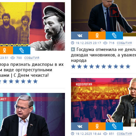
19.12.2025 23:17
716
СОБЫТИЯ
Госдума отменила не декл
доходах чиновников, а уваже
5 23:51
700
СОБЫТИЯ
народа
пора признать диаспоры в их
 виде оргпреступными
ами | С Днем чекиста!
19.12.2025 18:44
851
СОБЫТИЯ