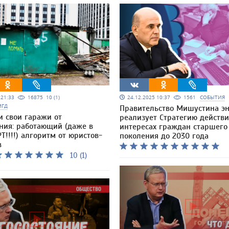
5 21:33
16875
10 (1)
24.12.2025 10:37
1561
СОБЫТИЯ
МГД
Правительство Мишустина э
и свои гаражи от
реализует Стратегию действи
ния: работающий (даже в
интересах граждан старшего
Т!!!!) алгоритм от юристов-
поколения до 2030 года
в
10 (1)