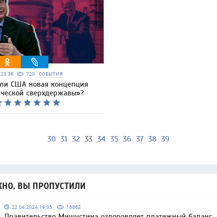
5 23:36
720
СОБЫТИЯ
 ли США новая концепция
ической сверхдержавы»?
30
31
32
33
34
35
36
37
38
39
НО, ВЫ ПРОПУСТИЛИ
22.04.2024 19:05
16862
Правительство Мишустина оздоровляет платежный баланс