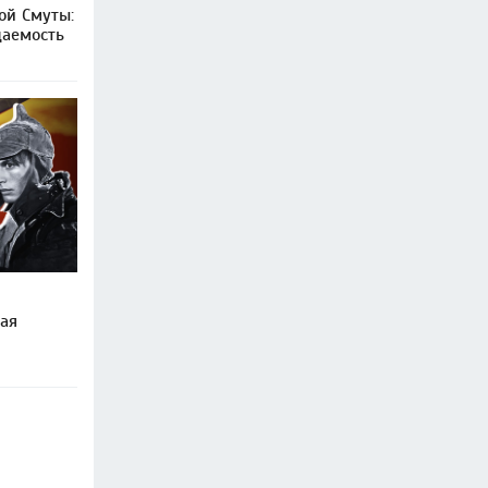
й Смуты:
даемость
ая