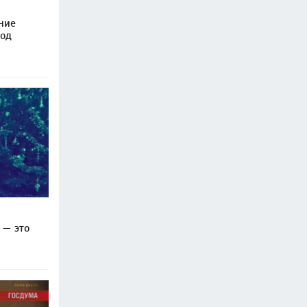
ние
од
 — это