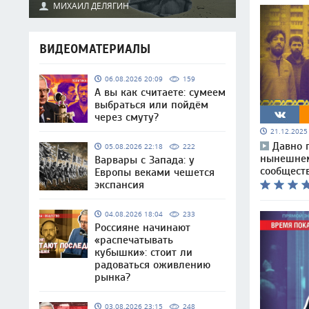
МИХАИЛ ДЕЛЯГИН
ВИДЕОМАТЕРИАЛЫ
06.08.2026 20:09
159
А вы как считаете: сумеем
выбраться или пойдём
через смуту?
21.12.202
Давно 
05.08.2026 22:18
222
нынешнем
Варвары с Запада: у
сообществ
Европы веками чешется
экспансия
04.08.2026 18:04
233
Россияне начинают
«распечатывать
кубышки»: стоит ли
радоваться оживлению
рынка?
03.08.2026 23:15
248