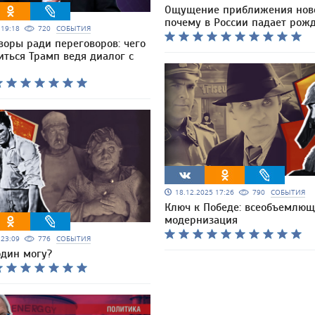
Ощущение приближения ново
почему в России падает рож
5 19:18
720
СОБЫТИЯ
воры ради переговоров: чего
иться Трамп ведя диалог с
18.12.2025 17:26
790
СОБЫТИЯ
Ключ к Победе: всеобъемлющ
модернизация
5 23:09
776
СОБЫТИЯ
один могу?