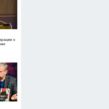
арации о
ние