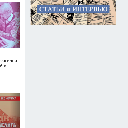
нергично
й в