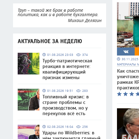
Труп – такой же брак в работе
политика, как и в работе бухгалтера.
Михаил Делягин
АКТУАЛЬНОЕ ЗА НЕДЕЛЮ
01.08.2026 23:03
374
30.11.202
Турбо-патриотическая
МАТЕРИАЛЫ 
реакция в интернете:
Как спаст
квалифицирующий
уничтоже
признак измены
рамках КР
практико
01.08.2026 19:51
283
Топливный кризис: в
стране проблемы с
производством, но у
перекупов всё есть
02.08.2026 16:04
256
Удары по Wildberries: в
чём заключается главный