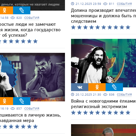
21.12.2025 23:59
811
СОБЫТИЯ
Долина производит впечатле
мошенницы и должна быть п
5 14:58
820
СОБЫТИЯ
следствием
ростые люди не замечают
я жизни, когда государство
 об успехах?
20.12.2025 21:30
836
СОБЫТИЯ
Война с новогодними ёлками
религиозный экстремизм
5 16:19
857
СОБЫТИЯ
ешиваются в личную жизнь,
правданная мера