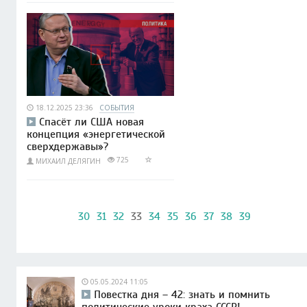
18.12.2025 23:36
СОБЫТИЯ
Спасёт ли США новая
концепция «энергетической
сверхдержавы»?
725
МИХАИЛ ДЕЛЯГИН
30
31
32
33
34
35
36
37
38
39
05.05.2024 11:05
Повестка дня – 42: знать и помнить
политические уроки краха СССР!