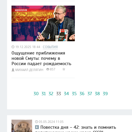
19.12.2025 18:44
СОБЫТИЯ
Ощущение приближения
новой Смуты: почему в
России падает рождаемость
857
МИХАИЛ ДЕЛЯГИН
30
31
32
33
34
35
36
37
38
39
05.05.2024 11:05
Повестка дня – 42: знать и помнить