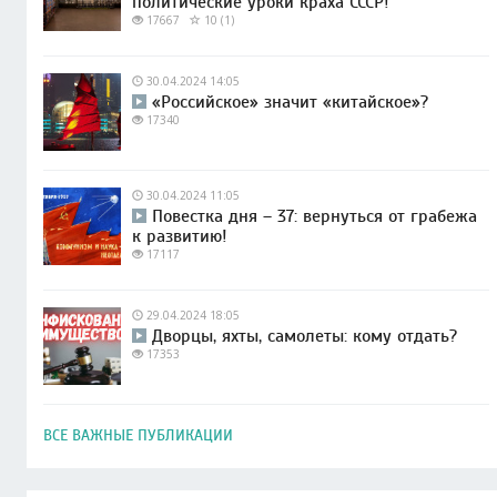
политические уроки краха СССР!
17667
10 (1)
30.04.2024 14:05
«Российское» значит «китайское»?
17340
30.04.2024 11:05
Повестка дня – 37: вернуться от грабежа
к развитию!
17117
29.04.2024 18:05
Дворцы, яхты, самолеты: кому отдать?
17353
ВСЕ ВАЖНЫЕ ПУБЛИКАЦИИ