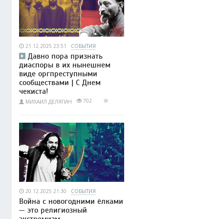
21.12.2025 23:51
СОБЫТИЯ
Давно пора признать
диаспоры в их нынешнем
виде оргпреступными
сообществами | С Днем
чекиста!
702
МИХАИЛ ДЕЛЯГИН
20.12.2025 21:30
СОБЫТИЯ
Война с новогодними ёлками
— это религиозный
экстремизм