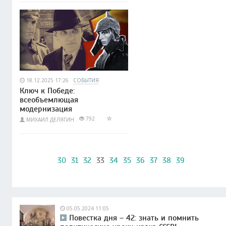
18.12.2025 17:26
СОБЫТИЯ
Ключ к Победе:
всеобъемлющая
модернизация
792
МИХАИЛ ДЕЛЯГИН
30
31
32
33
34
35
36
37
38
39
05.05.2024 11:05
Повестка дня – 42: знать и помнить