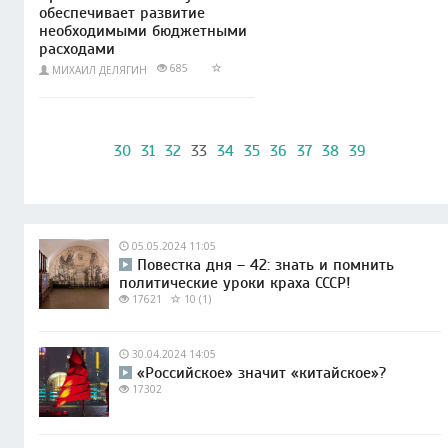
обеспечивает развитие
необходимыми бюджетными
расходами
685
МИХАИЛ ДЕЛЯГИН
30
31
32
33
34
35
36
37
38
39
05.05.2024 11:05
Повестка дня – 42: знать и помнить
политические уроки краха СССР!
17621
10 (1)
30.04.2024 14:05
«Российское» значит «китайское»?
17302