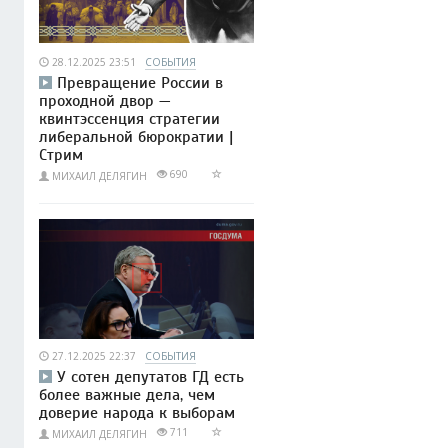
28.12.2025 23:51
СОБЫТИЯ
Превращение России в
проходной двор —
квинтэссенция стратегии
либеральной бюрократии |
Стрим
690
МИХАИЛ ДЕЛЯГИН
27.12.2025 22:37
СОБЫТИЯ
У сотен депутатов ГД есть
более важные дела, чем
доверие народа к выборам
711
МИХАИЛ ДЕЛЯГИН