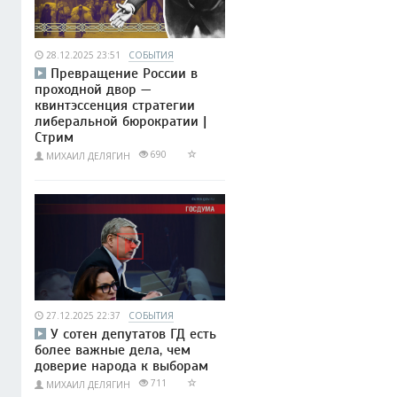
28.12.2025 23:51
СОБЫТИЯ
Превращение России в
проходной двор —
квинтэссенция стратегии
либеральной бюрократии |
Стрим
690
МИХАИЛ ДЕЛЯГИН
27.12.2025 22:37
СОБЫТИЯ
У сотен депутатов ГД есть
более важные дела, чем
доверие народа к выборам
711
МИХАИЛ ДЕЛЯГИН