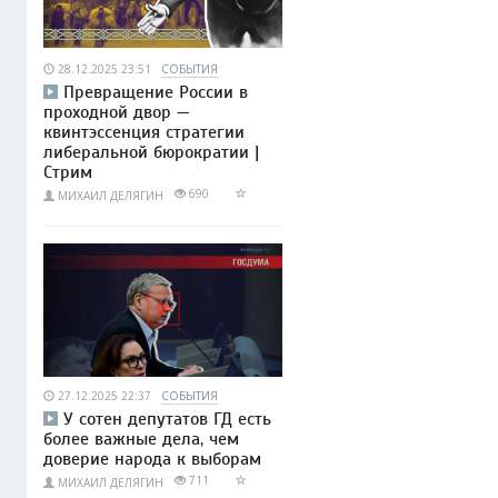
28.12.2025 23:51
СОБЫТИЯ
Превращение России в
проходной двор —
квинтэссенция стратегии
либеральной бюрократии |
Стрим
690
МИХАИЛ ДЕЛЯГИН
27.12.2025 22:37
СОБЫТИЯ
У сотен депутатов ГД есть
более важные дела, чем
доверие народа к выборам
711
МИХАИЛ ДЕЛЯГИН