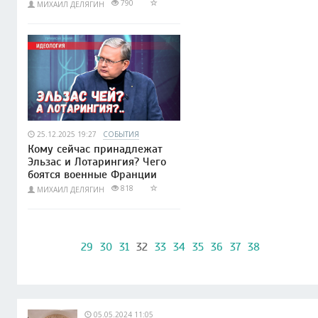
790
МИХАИЛ ДЕЛЯГИН
25.12.2025 19:27
СОБЫТИЯ
Кому сейчас принадлежат
Эльзас и Лотарингия? Чего
боятся военные Франции
818
МИХАИЛ ДЕЛЯГИН
29
30
31
32
33
34
35
36
37
38
05.05.2024 11:05