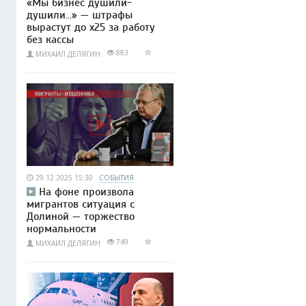
«Мы бизнес душили-
душили…» — штрафы
вырастут до x25 за работу
без кассы
883
МИХАИЛ ДЕЛЯГИН
29.12.2025 15:30
СОБЫТИЯ
На фоне произвола
мигрантов ситуация с
Долиной — торжество
нормальности
749
МИХАИЛ ДЕЛЯГИН