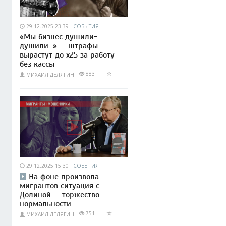
29.12.2025 23:39
СОБЫТИЯ
«Мы бизнес душили-
душили…» — штрафы
вырастут до x25 за работу
без кассы
883
МИХАИЛ ДЕЛЯГИН
29.12.2025 15:30
СОБЫТИЯ
На фоне произвола
мигрантов ситуация с
Долиной — торжество
нормальности
751
МИХАИЛ ДЕЛЯГИН