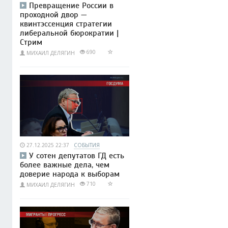
Превращение России в
проходной двор —
квинтэссенция стратегии
либеральной бюрократии |
Стрим
690
МИХАИЛ ДЕЛЯГИН
27.12.2025 22:37
СОБЫТИЯ
У сотен депутатов ГД есть
более важные дела, чем
доверие народа к выборам
710
МИХАИЛ ДЕЛЯГИН