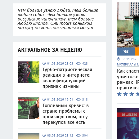
Чем больше узнаю людей, тем больше
люблю собак. Чем больше узнаю
российских чиновников, тем больше
люблю клопов. Они тоже коньяком
пахнут, но хоть насытиться могут.
АКТУАЛЬНОЕ ЗА НЕДЕЛЮ
30.11.202
01.08.2026 23:03
423
МАТЕРИАЛЫ 
Турбо-патриотическая
Как спаст
реакция в интернете:
уничтоже
квалифицирующий
рамках КР
признак измены
практико
01.08.2026 19:51
318
Топливный кризис: в
стране проблемы с
производством, но у
перекупов всё есть
03.08.2026 23:12
304