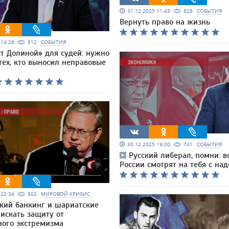
31.12.2025 11:43
826
СОБЫТИЯ
Вернуть право на жизнь
5 14:26
812
СОБЫТИЯ
т Долиной» для судей: нужно
тех, кто выносил неправовые
30.12.2025 19:00
741
СОБЫТИЯ
Русский либерал, помни: в
России смотрят на тебя с на
5 22:34
802
МИРОВОЙ КРИЗИС
кий банкинг и шариатские
 искать защиту от
ного экстремизма