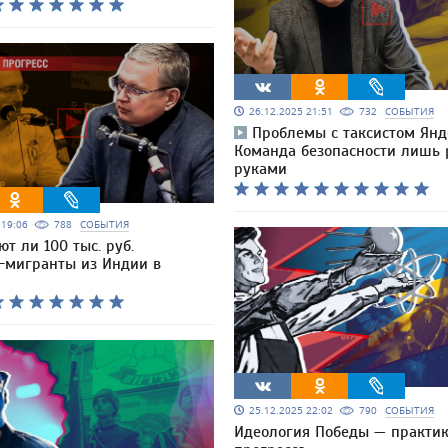
26.12.2025 21:51
732
СОБЫТИЯ
Проблемы с таксистом Янд
Команда безопасности лишь 
руками
5 19:06
788
СОБЫТИЯ
т ли 100 тыс. руб.
-мигранты из Индии в
25.12.2025 22:02
790
СОБЫТИЯ
Идеология Победы — практи