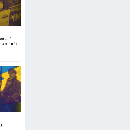
екса?
разведёт
ка