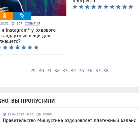
прогресса
5 23:52
807
СОБЫТИЯ
и Instagram* у рядового
стандартные вещи для
ужащего?
29
30
31
32
33
34
35
36
37
38
НО, ВЫ ПРОПУСТИЛИ
22.04.2024 19:05
16883
Правительство Мишустина оздоровляет платежный баланс