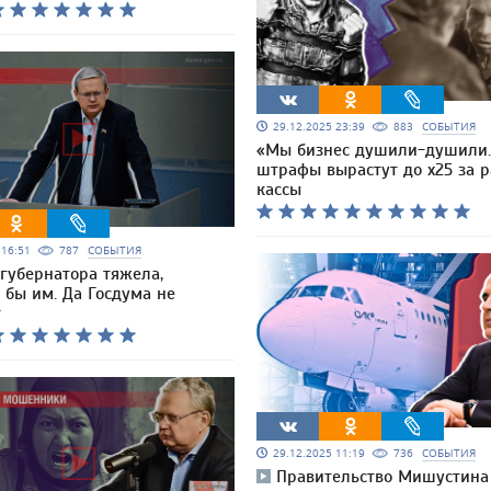
29.12.2025 23:39
883
СОБЫТИЯ
«Мы бизнес душили-душили
штрафы вырастут до x25 за р
кассы
5 16:51
787
СОБЫТИЯ
 губернатора тяжела,
 бы им. Да Госдума не
т
29.12.2025 11:19
736
СОБЫТИЯ
Правительство Мишустина