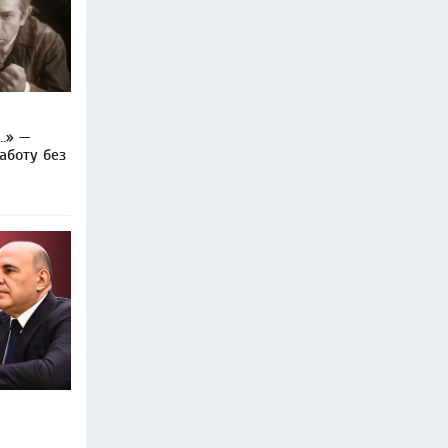
…» —
аботу без