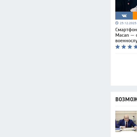
25.12.202
Смартфон 
Macan — 
военносл
ВОЗМОЖ