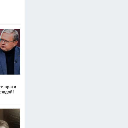
се враги
деждой!