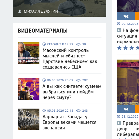
МИХАИЛ ДЕЛЯГИН
29.12.202
ВИДЕОМАТЕРИАЛЫ
На фон
ситуация
нормальн
СЕГОДНЯ В 17:29
39
Масонский контроль
мыслей и «бизнес-
Царствие небесное»: как
создавались США
06.08.2026 20:09
202
А вы как считаете: сумеем
выбраться или пойдём
через смуту?
05.08.2026 22:18
243
Варвары с Запада: у
28.12.202
Европы веками чешется
Превра
экспансия
двор — к
либераль