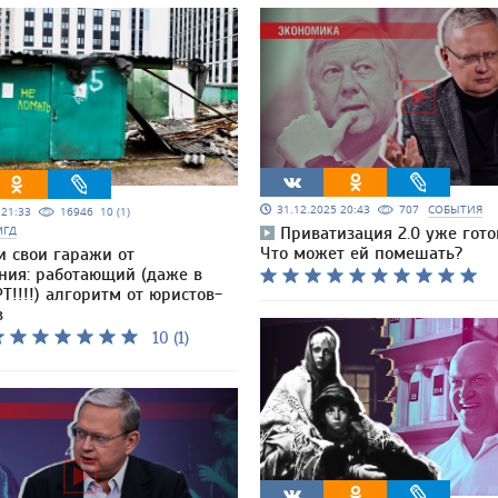
31.12.2025 20:43
707
СОБЫТИЯ
5 21:33
16946
10 (1)
МГД
Приватизация 2.0 уже гото
Что может ей помешать?
и свои гаражи от
ния: работающий (даже в
Т!!!!) алгоритм от юристов-
в
10 (1)