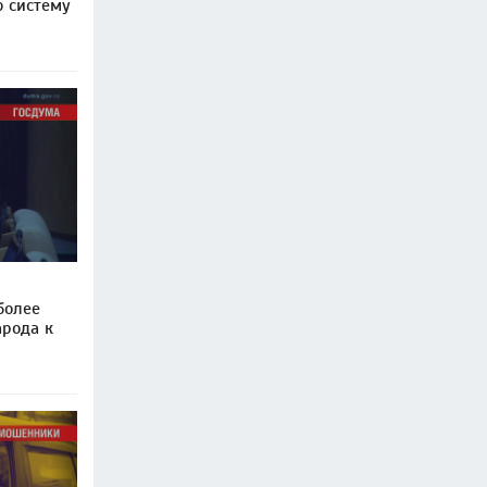
 систему
более
арода к