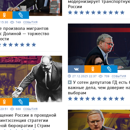
модернизирует транспортную
России
5 15:30
749
СОБЫТИЯ
е произвола мигрантов
 с Долиной — торжество
ости
27.12.2025 22:37
709
СОБЫТИЯ
У сотен депутатов ГД есть 
важные дела, чем доверие н
выборам
5 23:51
688
СОБЫТИЯ
щение России в проходной
винтэссенция стратегии
ной бюрократии | Стрим