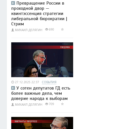
Превращение России в
проходной двор —
квинтэссенция стратегии
либеральной бюрократии |
Стрим
690
МИХАИЛ ДЕЛЯГИН
27.12.2025 22:37
СОБЫТИЯ
У сотен депутатов ГД есть
более важные дела, чем
доверие народа к выборам
709
МИХАИЛ ДЕЛЯГИН