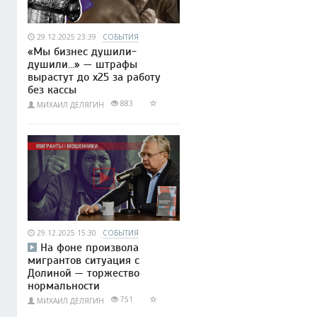
29.12.2025 23:39
СОБЫТИЯ
«Мы бизнес душили-
душили…» — штрафы
вырастут до x25 за работу
без кассы
883
МИХАИЛ ДЕЛЯГИН
29.12.2025 15:30
СОБЫТИЯ
На фоне произвола
мигрантов ситуация с
Долиной — торжество
нормальности
751
МИХАИЛ ДЕЛЯГИН