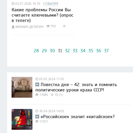
02.01.2026 19:10
СОБЫТИЯ
Какие проблемы России Вы
считаете ключевыми? (опрос
в телеге)
793
МИХАИЛ ДЕЛЯГИН
28
29
30
31
32
33
34
35
36
37
05.05.2024 11:05
Повестка дня – 42: знать и помнить
политические уроки краха СССР!
17685
10 (1)
30.04.2024 14:05
«Российское» значит «китайское»?
17351